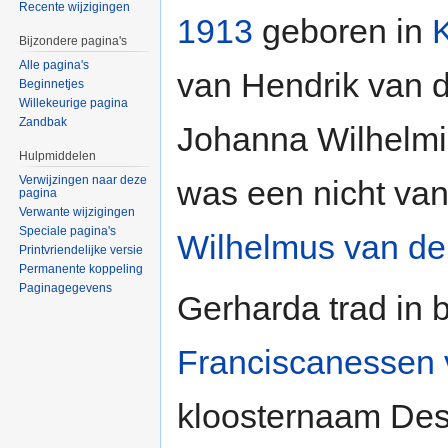
Recente wijzigingen
1913
geboren in
K
Bijzondere pagina's
Alle pagina's
van Hendrik van 
Beginnetjes
Willekeurige pagina
Zandbak
Johanna Wilhelmin
Hulpmiddelen
Verwijzingen naar deze
was een nicht va
pagina
Verwante wijzigingen
Speciale pagina's
Wilhelmus van d
Printvriendelijke versie
Permanente koppeling
Paginagegevens
Gerharda trad in 
Franciscanessen
kloosternaam Des