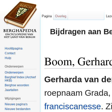
Pagina
Overleg
Lez
Bijdragen aan B
Hoofdpagina
Contact
Boom, Gerhard
Hulp
Onderwerpen
Ga naar:
navigatie
,
zoeken
Onderwerpen
Gerharda van d
Barghief Index (Archief
HKB)
Berghse woorden
roepnaam Grada,
Jaartallen
Wijzigingen
franciscanesse
. 
Nieuwe pagina's
Nieuwe bestanden