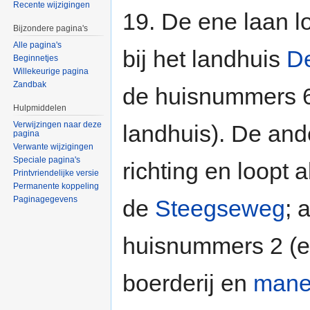
Recente wijzigingen
19. De ene laan lo
Bijzondere pagina's
Alle pagina's
bij het landhuis
D
Beginnetjes
Willekeurige pagina
Zandbak
de huisnummers 6 
Hulpmiddelen
Verwijzingen naar deze
landhuis). De ande
pagina
Verwante wijzigingen
Speciale pagina's
richting en loopt 
Printvriendelijke versie
Permanente koppeling
Paginagegevens
de
Steegseweg
; 
huisnummers 2 (e
boerderij en
mane