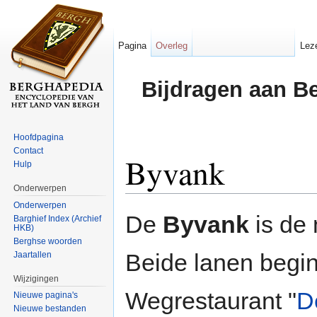
Pagina
Overleg
Lez
Bijdragen aan B
Hoofdpagina
Contact
Byvank
Hulp
Onderwerpen
Ga naar:
navigatie
,
zoeken
Onderwerpen
De
Byvank
is de
Barghief Index (Archief
HKB)
Berghse woorden
Beide lanen begi
Jaartallen
Wijzigingen
Wegrestaurant "
D
Nieuwe pagina's
Nieuwe bestanden