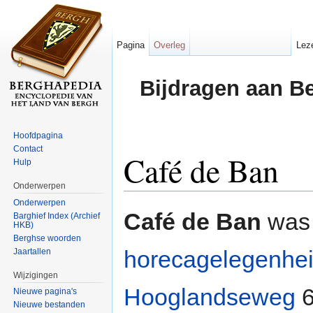
Pagina
Overleg
Lez
Bijdragen aan B
Hoofdpagina
Contact
Café de Ban
Hulp
Onderwerpen
Ga naar:
navigatie
,
zoeken
Onderwerpen
Café de Ban
was
Barghief Index (Archief
HKB)
Berghse woorden
horecagelegenhe
Jaartallen
Wijzigingen
Hooglandseweg
6
Nieuwe pagina's
Nieuwe bestanden