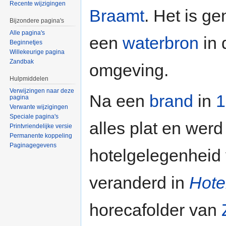
Recente wijzigingen
Braamt
. Het is g
Bijzondere pagina's
Alle pagina's
een
waterbron
in 
Beginnetjes
Willekeurige pagina
Zandbak
omgeving.
Hulpmiddelen
Verwijzingen naar deze
Na een
brand
in
1
pagina
Verwante wijzigingen
Speciale pagina's
alles plat en we
Printvriendelijke versie
Permanente koppeling
Paginagegevens
hotelgelegenheid
veranderd in
Hote
horecafolder van