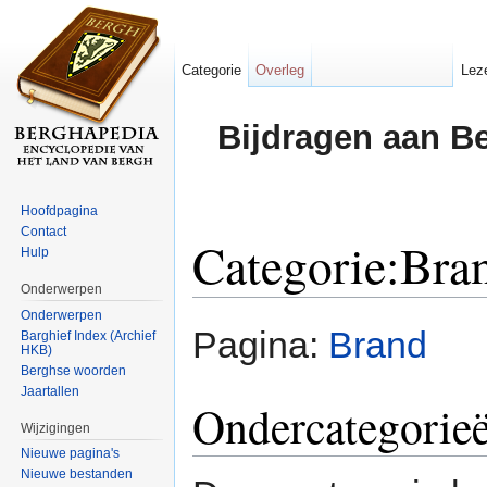
Categorie
Overleg
Lez
Bijdragen aan B
Hoofdpagina
Contact
Categorie:Bra
Hulp
Onderwerpen
Ga naar:
navigatie
,
zoeken
Onderwerpen
Pagina:
Brand
Barghief Index (Archief
HKB)
Berghse woorden
Jaartallen
Ondercategorie
Wijzigingen
Nieuwe pagina's
Nieuwe bestanden