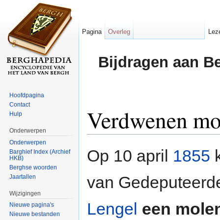
Pagina
Overleg
Lez
Bijdragen aan B
Hoofdpagina
Contact
Verdwenen mo
Hulp
Onderwerpen
Ga naar:
navigatie
,
zoeken
Onderwerpen
Op 10 april
1855
k
Barghief Index (Archief
HKB)
Berghse woorden
van Gedeputeerd
Jaartallen
Wijzigingen
Lengel
een mole
Nieuwe pagina's
Nieuwe bestanden