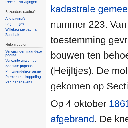
Recente wijzigingen
kadastrale gemee
Bijzondere pagina's
Alle pagina's
nummer 223. Van B
Beginnetjes
Willekeurige pagina
Zandbak
toestemming gev
Hulpmiddelen
Verwijzingen naar deze
bouwen ten behoe
pagina
Verwante wijzigingen
Speciale pagina's
(Heijltjes). De mo
Printvriendelijke versie
Permanente koppeling
Paginagegevens
gekomen op Secti
Op 4 oktober
186
afgebrand
. De kn