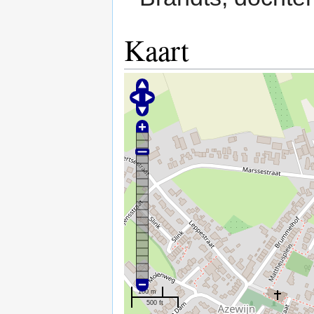
Kaart
100 m
500 ft