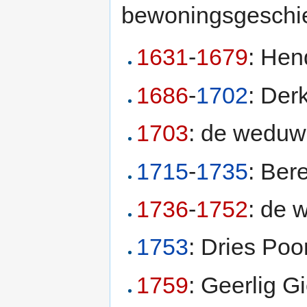
bewoningsgeschi
1631
-
1679
: Hen
1686
-
1702
: Der
1703
: de wedu
1715
-
1735
: Be
1736
-
1752
: de 
1753
: Dries Poo
1759
: Geerlig 