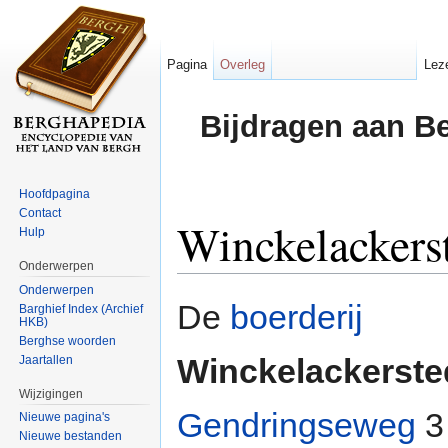
Pagina
Overleg
Lez
Bijdragen aan B
Hoofdpagina
Contact
Winckelackers
Hulp
Onderwerpen
Ga naar:
navigatie
,
zoeken
Onderwerpen
De
boerderij
Barghief Index (Archief
HKB)
Berghse woorden
Winckelackerste
Jaartallen
Wijzigingen
Gendringseweg
3 
Nieuwe pagina's
Nieuwe bestanden