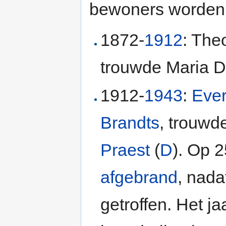
bewoners worden
1872-
1912
: The
trouwde Maria Di
1912-
1943
:
Ever
Brandts
, trouwd
Praest
(
D
). Op 2
afgebrand
, nada
getroffen. Het j