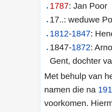
1787
: Jan Poor
17..: weduwe Po
1812
-
1847
: Hen
1847-
1872
: Arn
Gent, dochter v
Met behulp van h
namen die na
19
voorkomen. Hierm