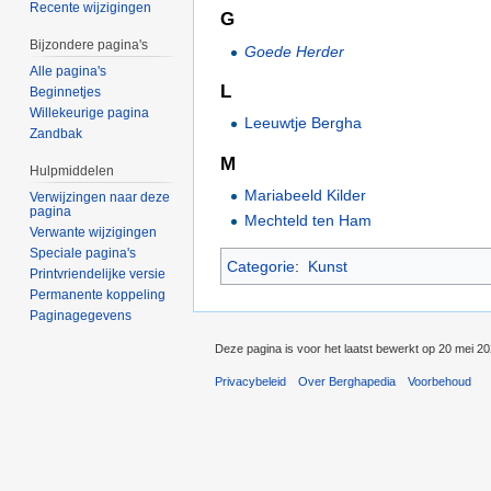
Recente wijzigingen
G
Bijzondere pagina's
Goede Herder
Alle pagina's
L
Beginnetjes
Willekeurige pagina
Leeuwtje Bergha
Zandbak
M
Hulpmiddelen
Mariabeeld Kilder
Verwijzingen naar deze
pagina
Mechteld ten Ham
Verwante wijzigingen
Speciale pagina's
Categorie
:
Kunst
Printvriendelijke versie
Permanente koppeling
Paginagegevens
Deze pagina is voor het laatst bewerkt op 20 mei 2
Privacybeleid
Over Berghapedia
Voorbehoud