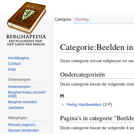
Categorie
Overleg
Categorie:Beelden in
Ga naar:
navigatie
,
zoeken
Hoofdpagina
Deze categorie omvat religieuze en se
Contact
Hulp
Ondercategorieën
Onderwerpen
Deze categorie bevat de volgende ond
Onderwerpen
Barghief Index (Archief
H
HKB)
Berghse woorden
►
Heilig Hartbeelden
‎
(3 P)
Jaartallen
Pagina’s in categorie "Beeld
Wijzigingen
Nieuwe pagina's
Deze categorie bevat de volgende 4 pag
Nieuwe bestanden