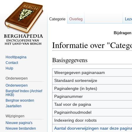
Categorie
Overleg
Lez
Bijdragen
Informatie over "Categ
Ga naar:
navigatie
,
zoeken
Hoofdpagina
Basisgegevens
Contact
Hulp
Weergegeven paginanaam
Onderwerpen
Standaard sorteerwijze
Onderwerpen
Paginalengte (in bytes)
Barghief Index (Archief
HKB)
Paginanummer
Berghse woorden
Taal voor de pagina
Jaartallen
Paginainhoudmodel
Wijzigingen
Indexering door robots
Nieuwe pagina's
Aantal doorverwijzingen naar deze pagin
Nieuwe bestanden