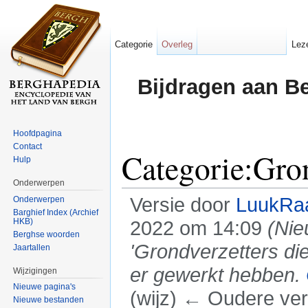
Categorie
Overleg
Lez
Bijdragen aan B
Hoofdpagina
Contact
Categorie:Gron
Hulp
Onderwerpen
Versie door
LuukRa
Onderwerpen
Barghief Index (Archief
HKB)
2022 om 14:09
(Nie
Berghse woorden
'Grondverzetters di
Jaartallen
er gewerkt hebben.
Wijzigingen
Nieuwe pagina's
(wijz) ← Oudere vers
Nieuwe bestanden