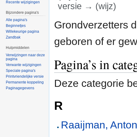
Recente wijzigingen
versie → (wijz)
Bijzondere pagina's
Ga naar:
navigatie
,
zoeken
Alle pagina's
Grondverzetters d
Beginnetjes
Willekeurige pagina
Zandbak
geboren of er gew
Hulpmiddelen
Verwijzingen naar deze
Pagina’s in cate
pagina
Verwante wijzigingen
Speciale pagina's
Printvriendelijke versie
Deze categorie be
Permanente koppeling
Paginagegevens
R
Raaijman, Anton