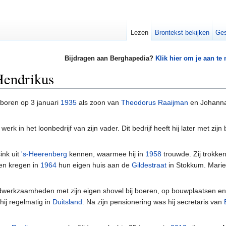
Lezen
Brontekst bekijken
Ges
Bijdragen aan Berghapedia?
Klik hier om je aan te
Hendrikus
boren op 3 januari
1935
als zoon van
Theodorus Raaijman
en Johanna
rk in het loonbedrijf van zijn vader. Dit bedrijf heeft hij later met zijn
ink uit
's-Heerenberg
kennen, waarmee hij in
1958
trouwde. Zij trokken 
en kregen in
1964
hun eigen huis aan de
Gildestraat
in Stokkum. Marie
ndwerkzaamheden met zijn eigen shovel bij boeren, op bouwplaatsen en 
hij regelmatig in
Duitsland
. Na zijn pensionering was hij secretaris van