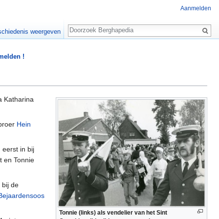
Aanmelden
Zoeken
chiedenis weergeven
 melden !
 Katharina
 broer
Hein
eerst in bij
t en Tonnie
bij de
Bejaardensoos
Tonnie (links) als vendelier van het Sint