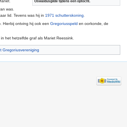
ariet.
Oswaldusgilde tijdens een optocht.
 van was.
aar lid. Tevens was hij in
1971
schutterskoning
.
. Hierbij ontving hij ook een
Gregoriusspeld
en oorkonde, de
in het hetzelfde graf als Mariet Reessink.
t Gregoriusvereniging