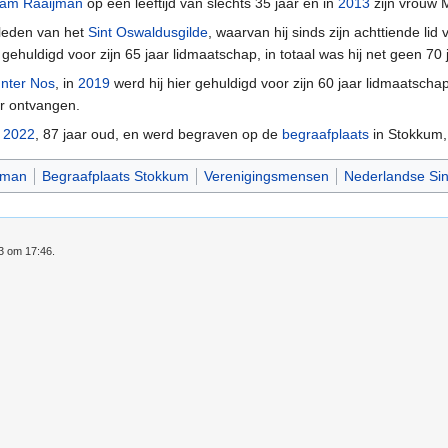
liam Raaijman
op een leeftijd van slechts 35 jaar en in
2013
zijn vrouw M
eleden van het
Sint Oswaldusgilde
, waarvan hij sinds zijn achttiende lid
 gehuldigd voor zijn 65 jaar lidmaatschap, in totaal was hij net geen 70 j
Inter Nos
, in
2019
werd hij hier gehuldigd voor zijn 60 jaar lidmaatschap
er ontvangen.
i
2022
, 87 jaar oud, en werd begraven op de
begraafplaats
in Stokkum, 
jman
Begraafplaats Stokkum
Verenigingsmensen
Nederlandse Sin
23 om 17:46.