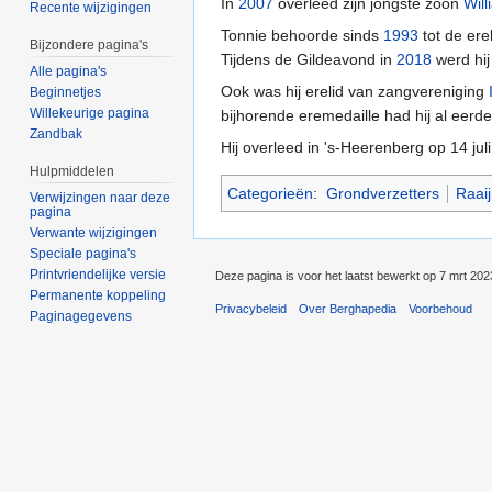
In
2007
overleed zijn jongste zoon
Wil
Recente wijzigingen
Tonnie behoorde sinds
1993
tot de er
Bijzondere pagina's
Tijdens de Gildeavond in
2018
werd hij
Alle pagina's
Ook was hij erelid van zangvereniging
Beginnetjes
Willekeurige pagina
bijhorende eremedaille had hij al eerd
Zandbak
Hij overleed in 's-Heerenberg op 14 jul
Hulpmiddelen
Categorieën
:
Grondverzetters
Raai
Verwijzingen naar deze
pagina
Verwante wijzigingen
Speciale pagina's
Printvriendelijke versie
Deze pagina is voor het laatst bewerkt op 7 mrt 20
Permanente koppeling
Privacybeleid
Over Berghapedia
Voorbehoud
Paginagegevens