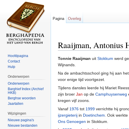
Pagina
Overleg
Raaijman, Antonius 
Ga naar:
navigatie
,
zoeken
Hoofdpagina
Tonnie Raaijman
uit
Stokkum
werd ge
Contact
Wijnands.
Hulp
Na de ambachtsschool ging hij aan het we
Onderwerpen
voor enige tijd voortgezet.
Onderwerpen
Tijdens dansles leerde hij Mariet Reess
Barghief Index (Archief
HKB)
zijn broer
Jan
op de
Camphuysenweg
Berghse woorden
kregen vijf zoons.
Jaartallen
Vanaf
1976
tot
1999
verrichtte hij gro
Wijzigingen
ijzergieterij
in
Doetinchem
. Ook werkte 
Nieuwe pagina's
Ons Genoegen
in Stokkum.
Nieuwe bestanden