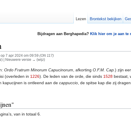
Lezen
Brontekst bekijken
Ges
Bijdragen aan Berghapedia?
Klik hier om je aan te
n
op 7 apr 2024 om 09:59
(ON 117)
jz) | Nieuwere versie → (wijz)
jn:
Ordo Fratrum Minorum Capucinorum
, afkorting
O.F.M. Cap.
) zijn e
si (overleden in
1226
). De leden van de orde, die sinds
1528
bestaat, 
 kapucijnen is ontleend aan de
cappuccio
, de spitse kap die zij dragen
ijnen"
ina’s, van in totaal 6.