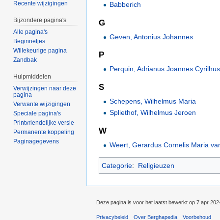
Recente wijzigingen
Babberich
Bijzondere pagina's
G
Alle pagina's
Geven, Antonius Johannes
Beginnetjes
Willekeurige pagina
P
Zandbak
Perquin, Adrianus Joannes Cyrilhu
Hulpmiddelen
S
Verwijzingen naar deze
pagina
Schepens, Wilhelmus Maria
Verwante wijzigingen
Spliethof, Wilhelmus Jeroen
Speciale pagina's
Printvriendelijke versie
W
Permanente koppeling
Paginagegevens
Weert, Gerardus Cornelis Maria va
Categorie
:
Religieuzen
Deze pagina is voor het laatst bewerkt op 7 apr 20
Privacybeleid
Over Berghapedia
Voorbehoud