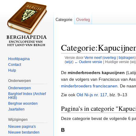
Categorie
Overleg
Categorie:Kapucijne
Versie door
Verre neef
(
overleg
|
bijdragen
)
Hoofdpagina
(
wijz
)
← Oudere versie
| Huidige versie (wi
Contact
Ga naar:
navigatie
,
zoeken
Hulp
De
minderbroeders kapucijnen
(Lati
van de volgers van Franciscus van Assi
Onderwerpen
minderbroeders franciscanen
. De naam
Onderwerpen
Barghief Index (Archief
Zie ook
Old Ni-js nr. 117
, blz. 9–13
HKB)
Berghse woorden
Pagina’s in categorie "Kapuc
Jaartallen
Deze categorie bevat de volgende 6 pag
Wijzigingen
Nieuwe pagina's
B
Nieuwe bestanden