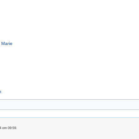
s Marie
n
24 om 09:59.