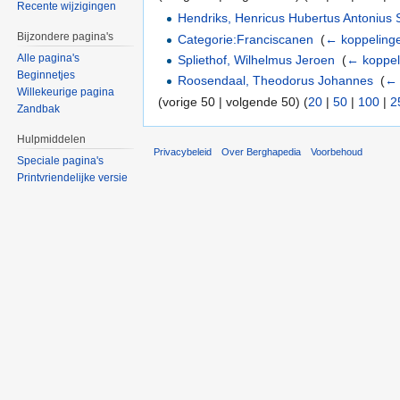
Recente wijzigingen
Hendriks, Henricus Hubertus Antonius 
Bijzondere pagina's
Categorie:Franciscanen
‎
(
← koppeling
Alle pagina's
Spliethof, Wilhelmus Jeroen
‎
(
← koppel
Beginnetjes
Roosendaal, Theodorus Johannes
‎
(
← 
Willekeurige pagina
(vorige 50 | volgende 50) (
20
|
50
|
100
|
2
Zandbak
Hulpmiddelen
Privacybeleid
Over Berghapedia
Voorbehoud
Speciale pagina's
Printvriendelijke versie