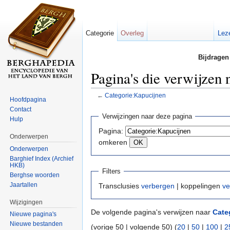
Categorie
Overleg
Lez
Bijdragen
Pagina's die verwijzen
←
Categorie:Kapucijnen
Hoofdpagina
Ga naar:
navigatie
,
zoeken
Contact
Verwijzingen naar deze pagina
Hulp
Pagina:
Onderwerpen
omkeren
Onderwerpen
Barghief Index (Archief
HKB)
Filters
Berghse woorden
Jaartallen
Transclusies
verbergen
| koppelingen
ve
Wijzigingen
De volgende pagina's verwijzen naar
Cate
Nieuwe pagina's
Nieuwe bestanden
(vorige 50 | volgende 50) (
20
|
50
|
100
|
2