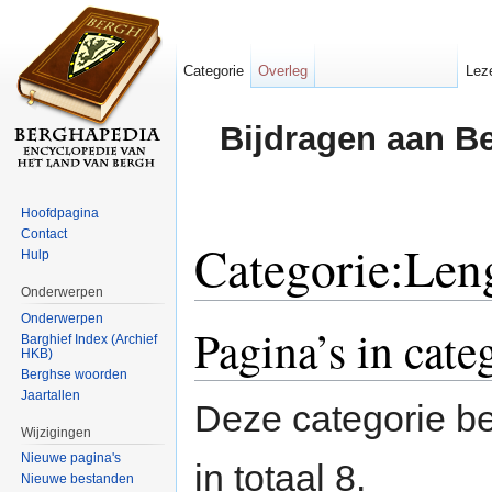
Categorie
Overleg
Lez
Bijdragen aan B
Hoofdpagina
Contact
Categorie:Leng
Hulp
Onderwerpen
Ga naar:
navigatie
,
zoeken
Onderwerpen
Pagina’s in cate
Barghief Index (Archief
HKB)
Berghse woorden
Jaartallen
Deze categorie be
Wijzigingen
Nieuwe pagina's
in totaal 8.
Nieuwe bestanden