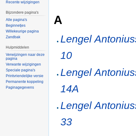
Recente wijzigingen
Bijzondere pagina's
A
Alle pagina's
Beginnetjes
Willekeurige pagina
Lengel Antonius
Zandbak
Hulpmiddelen
10
Verwijzingen naar deze
pagina
Verwante wijzigingen
Lengel Antonius
Speciale pagina's
Printvriendelijke versie
Permanente koppeling
14A
Paginagegevens
Lengel Antonius
33