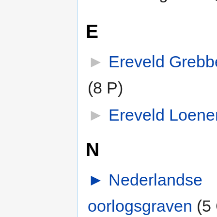
E
►
Ereveld Grebb
(8 P)
►
Ereveld Loene
N
►
Nederlandse
oorlogsgraven
‎
(5