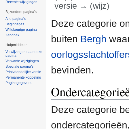
Recente wijzigingen
versie → (wijz)
Bijzondere pagina's
Ga naar:
navigatie
,
zoeken
Alle pagina's
Deze categorie 
Beginnetjes
Willekeurige pagina
Zandbak
buiten
Bergh
waar
Hulpmiddelen
oorlogsslachtoffer
Verwijzingen naar deze
pagina
Verwante wijzigingen
bevinden.
Speciale pagina's
Printvriendelijke versie
Permanente koppeling
Paginagegevens
Ondercategorie
Deze categorie b
ondercategorieën,