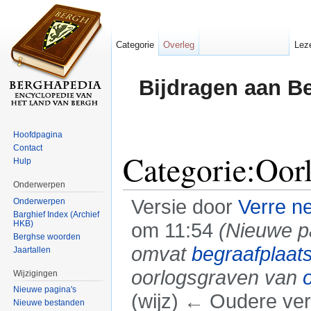
Categorie
Overleg
Lez
Bijdragen aan B
Hoofdpagina
Contact
Categorie:Oor
Hulp
Onderwerpen
Versie door
Verre n
Onderwerpen
Barghief Index (Archief
HKB)
om 11:54
(Nieuwe p
Berghse woorden
omvat
begraafplaat
Jaartallen
oorlogsgraven van
Wijzigingen
Nieuwe pagina's
(wijz) ← Oudere vers
Nieuwe bestanden