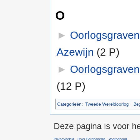
O
►
Oorlogsgraven
Azewijn
‎
(2 P)
►
Oorlogsgraven
(12 P)
Categorieën
:
Tweede Wereldoorlog
Beg
Deze pagina is voor he
Privacybeleid
Over Berghapedia
Voorbehoud