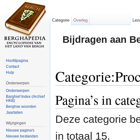
Categorie
Overleg
Lez
Bijdragen aan B
Hoofdpagina
Contact
Categorie:Proc
Hulp
Onderwerpen
Ga naar:
navigatie
,
zoeken
Onderwerpen
Pagina’s in cate
Barghief Index (Archief
HKB)
Berghse woorden
Jaartallen
Deze categorie be
Wijzigingen
Nieuwe pagina's
in totaal 15.
Nieuwe bestanden