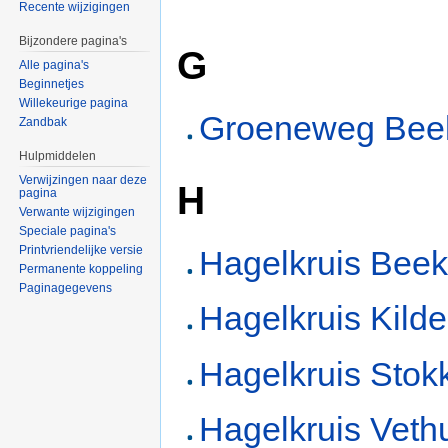
Recente wijzigingen
Bijzondere pagina's
G
Alle pagina's
Beginnetjes
Willekeurige pagina
Groeneweg Bee
Zandbak
Hulpmiddelen
Verwijzingen naar deze
H
pagina
Verwante wijzigingen
Speciale pagina's
Printvriendelijke versie
Hagelkruis Bee
Permanente koppeling
Paginagegevens
Hagelkruis Kilde
Hagelkruis Sto
Hagelkruis Veth