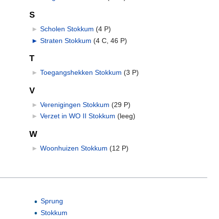
S
►
Scholen Stokkum
‎
(4 P)
►
Straten Stokkum
‎
(4 C, 46 P)
T
►
Toegangshekken Stokkum
‎
(3 P)
V
►
Verenigingen Stokkum
‎
(29 P)
►
Verzet in WO II Stokkum
‎
(leeg)
W
►
Woonhuizen Stokkum
‎
(12 P)
Sprung
Stokkum