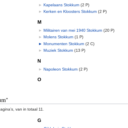
►
Kapelaans Stokkum
‎
(2 P)
►
Kerken en Kloosters Stokkum
‎
(2 P)
M
►
Militairen van mei 1940 Stokkum
‎
(20 P)
►
Molens Stokkum
‎
(1 P)
►
Monumenten Stokkum
‎
(2 C)
►
Muziek Stokkum
‎
(13 P)
N
►
Napoleon Stokkum
‎
(2 P)
O
kum"
gina’s, van in totaal 11.
G