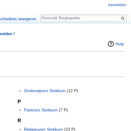
Aanmelden
Zoeken
chiedenis weergeven
 melden !
Hulp
►
Onderwijzers Stokkum
‎
(12 P)
P
►
Pastoors Stokkum
‎
(7 P)
R
►
Religieuzen Stokkum
‎
(23 P)