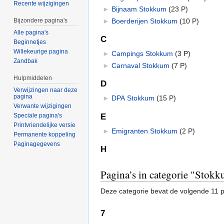
Recente wijzigingen
►
Bijnaam Stokkum
‎
(23 P)
►
Boerderijen Stokkum
‎
(10 P)
Bijzondere pagina's
Alle pagina's
C
Beginnetjes
Willekeurige pagina
►
Campings Stokkum
‎
(3 P)
Zandbak
►
Carnaval Stokkum
‎
(7 P)
Hulpmiddelen
D
Verwijzingen naar deze
pagina
►
DPA Stokkum
‎
(15 P)
Verwante wijzigingen
E
Speciale pagina's
Printvriendelijke versie
►
Emigranten Stokkum
‎
(2 P)
Permanente koppeling
Paginagegevens
H
Pagina’s in categorie "Stok
Deze categorie bevat de volgende 11 pa
7