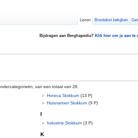
Lezen
Brontekst bekijken
Ges
Bijdragen aan Berghapedia?
Klik hier om je aan te
ndercategorieën, van een totaal van 28.
►
Horeca Stokkum
‎
(13 P)
►
Huisnamen Stokkum
‎
(9 P)
I
►
Industrie Stokkum
‎
(3 P)
K