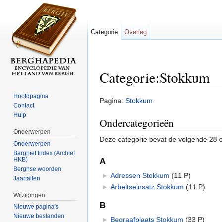
Categorie
Overleg
Categorie:Stokkum
Ga naar:
navigatie
,
zoeken
Hoofdpagina
Pagina:
Stokkum
Contact
Hulp
Ondercategorieën
Onderwerpen
Deze categorie bevat de volgende 28 o
Onderwerpen
Barghief Index (Archief
HKB)
A
Berghse woorden
►
Adressen Stokkum
‎
(11 P)
Jaartallen
►
Arbeitseinsatz Stokkum
‎
(11 P)
Wijzigingen
B
Nieuwe pagina's
Nieuwe bestanden
►
Begraafplaats Stokkum
‎
(33 P)