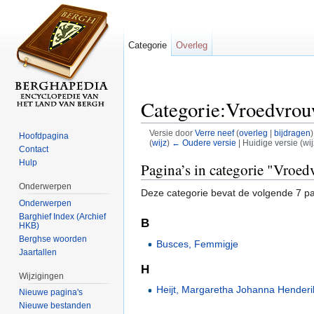
Categorie
Overleg
Categorie:Vroedvro
Versie door
Verre neef
(
overleg
|
bijdragen
)
Hoofdpagina
(
wijz
)
← Oudere versie
| Huidige versie (wi
Contact
Ga naar:
navigatie
,
zoeken
Hulp
Pagina’s in categorie "Vroe
Onderwerpen
Deze categorie bevat de volgende 7 pag
Onderwerpen
Barghief Index (Archief
B
HKB)
Berghse woorden
Busces, Femmigje
Jaartallen
H
Wijzigingen
Heijt, Margaretha Johanna Henderi
Nieuwe pagina's
Nieuwe bestanden