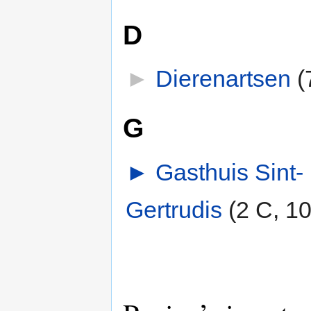
D
►
Dierenartsen
‎
(
G
►
Gasthuis Sint-
Gertrudis
‎
(2 C, 10