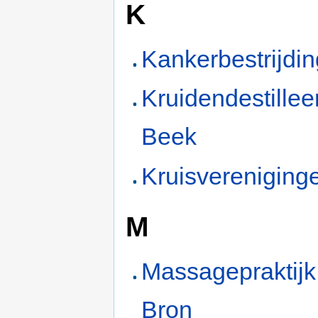
K
Kankerbestrijdin
Kruidendestilleer
Beek
Kruisvereniging
M
Massagepraktij
Bron