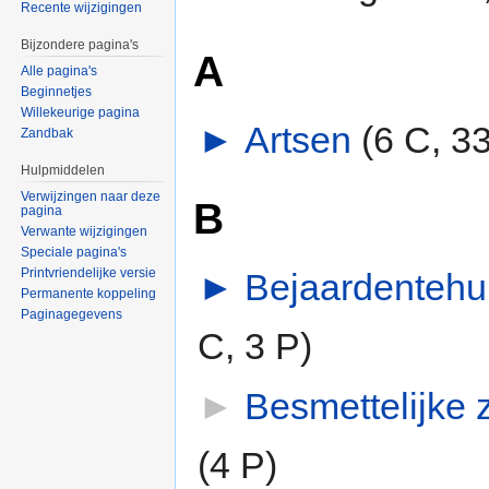
Recente wijzigingen
Bijzondere pagina's
A
Alle pagina's
Beginnetjes
Willekeurige pagina
►
Artsen
‎
(6 C, 3
Zandbak
Hulpmiddelen
Verwijzingen naar deze
B
pagina
Verwante wijzigingen
Speciale pagina's
Printvriendelijke versie
►
Bejaardentehu
Permanente koppeling
Paginagegevens
C, 3 P)
►
Besmettelijke 
(4 P)