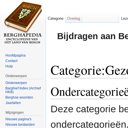
Categorie
Overleg
Lez
Bijdragen aan B
Hoofdpagina
Contact
Categorie:Gez
Hulp
Onderwerpen
Ga naar:
navigatie
,
zoeken
Onderwerpen
Ondercategorie
Barghief Index (Archief
HKB)
Berghse woorden
Jaartallen
Deze categorie b
Wijzigingen
Nieuwe pagina's
ondercategorieën,
Nieuwe bestanden