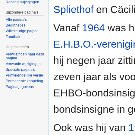
Recente wijzigingen
Spliethof
en Cäcil
Bijzondere pagina's
Alle pagina's
Vanaf
1964
was hi
Beginnetjes
Willekeurige pagina
Zandbak
E.H.B.O.-verenigi
Hulpmiddelen
Verwijzingen naar deze
hij negen jaar zit
pagina
Verwante wijzigingen
Speciale pagina's
zeven jaar als voor
Printvriendelijke versie
Permanente koppeling
Paginagegevens
EHBO-bondsinsign
bondsinsigne in g
Ook was hij van
1