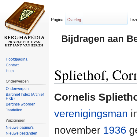
Pagina
Overleg
Lez
Bijdragen aan B
Hoofdpagina
Contact
Spliethof, Cor
Hulp
Onderwerpen
Ga naar:
navigatie
,
zoeken
Onderwerpen
Cornelis Splieth
Barghief Index (Archief
HKB)
Berghse woorden
verenigingsman
i
Jaartallen
Wijzigingen
november
1936
ge
Nieuwe pagina's
Nieuwe bestanden