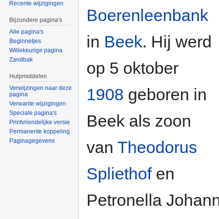
Recente wijzigingen
Boerenleenbank
Bijzondere pagina's
Alle pagina's
in
Beek
. Hij werd
Beginnetjes
Willekeurige pagina
Zandbak
op 5 oktober
Hulpmiddelen
Verwijzingen naar deze
1908
geboren in
pagina
Verwante wijzigingen
Speciale pagina's
Beek als zoon
Printvriendelijke versie
Permanente koppeling
Paginagegevens
van
Theodorus
Spliethof
en
Petronella Johann