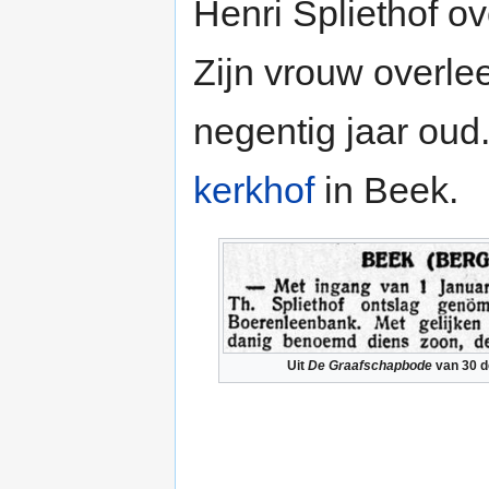
Henri Spliethof o
Zijn vrouw overle
negentig jaar ou
kerkhof
in Beek.
Uit
De Graafschapbode
van 30 