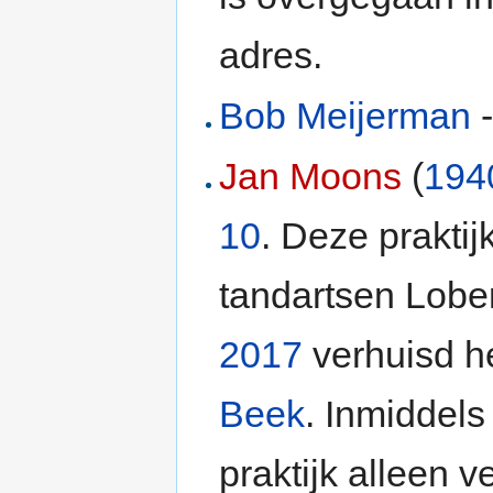
adres.
Bob Meijerman
-
Jan Moons
(
194
10
. Deze praktijk
tandartsen Lober
2017
verhuisd h
Beek
. Inmiddel
praktijk alleen v