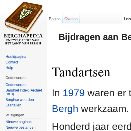
Pagina
Overleg
Lez
Bijdragen aan B
Hoofdpagina
Contact
Tandartsen
Hulp
Onderwerpen
Ga naar:
navigatie
,
zoeken
Onderwerpen
In
1979
waren er
Barghief Index (Archief
HKB)
Berghse woorden
Bergh
werkzaam.
Jaartallen
Wijzigingen
Nieuwe pagina's
Honderd jaar eer
Nieuwe bestanden