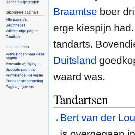
Recente wijzigingen
Braamtse
boer dri
Bijzondere pagina's
Alle pagina's
erge kiespijn had
Beginnetjes
Willekeurige pagina
Zandbak
tandarts. Bovendi
Hulpmiddelen
Verwijzingen naar deze
Duitsland
goedkop
pagina
Verwante wijzigingen
Speciale pagina's
waard was.
Printvriendelijke versie
Permanente koppeling
Paginagegevens
Tandartsen
Bert van der Lo
is overgegaan i