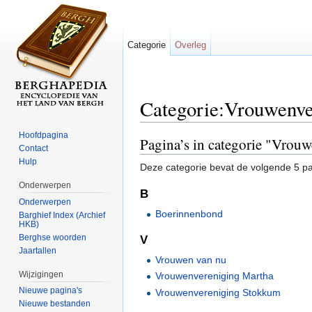
Categorie
Overleg
Categorie:Vrouwenve
Ga naar:
navigatie
,
zoeken
Hoofdpagina
Pagina’s in categorie "Vrou
Contact
Hulp
Deze categorie bevat de volgende 5 pag
Onderwerpen
B
Onderwerpen
Boerinnenbond
Barghief Index (Archief
HKB)
Berghse woorden
V
Jaartallen
Vrouwen van nu
Wijzigingen
Vrouwenvereniging Martha
Nieuwe pagina's
Vrouwenvereniging Stokkum
Nieuwe bestanden