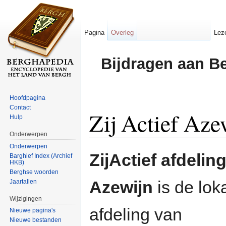
Pagina
Overleg
Lez
Bijdragen aan B
Hoofdpagina
Contact
Zij Actief Aze
Hulp
Onderwerpen
Ga naar:
navigatie
,
zoeken
Onderwerpen
ZijActief afdelin
Barghief Index (Archief
HKB)
Berghse woorden
Azewijn
is de lok
Jaartallen
Wijzigingen
afdeling van
Nieuwe pagina's
Nieuwe bestanden