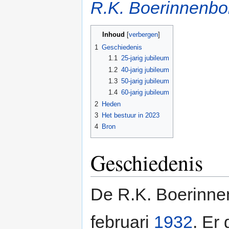
R.K. Boerinnenb
Inhoud
[
verbergen
]
1
Geschiedenis
1.1
25-jarig jubileum
1.2
40-jarig jubileum
1.3
50-jarig jubileum
1.4
60-jarig jubileum
2
Heden
3
Het bestuur in 2023
4
Bron
Geschiedenis
De R.K. Boerinne
februari
1932
. Er 