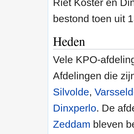
Riet Koster en Di
bestond toen uit 1
Heden
Vele KPO-afdeling
Afdelingen die zij
Silvolde
,
Varsseld
Dinxperlo
. De afd
Zeddam
bleven be