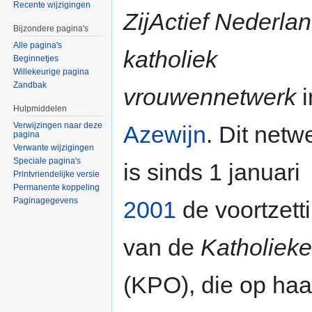
Recente wijzigingen
ZijActief Nederlan
Bijzondere pagina's
Alle pagina's
katholiek
Beginnetjes
Willekeurige pagina
Zandbak
vrouwennetwerk
i
Hulpmiddelen
Verwijzingen naar deze
Azewijn
. Dit netw
pagina
Verwante wijzigingen
Speciale pagina's
is sinds 1 januari
Printvriendelijke versie
Permanente koppeling
Paginagegevens
2001
de voortzett
van de
Katholieke
(KPO), die op haa