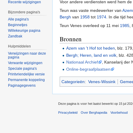
Voor andere verdiensten werd hem de 
Recente wijzigingen
Teun was vaste medewerker van
Azem
Bijzondere pagina's
Bergh
van
1958
tot
1974
. In die tijd he
Alle pagina's
Beginnetjes
Teun Venes overleed op 11 mei
1985
,
Willekeurige pagina
Zandbak
Bronnen
Hulpmiddelen
Azem van 't Hof tot heden
, blz. 17
Verwijzingen naar deze
Bergh; Heren, land en volk
, blz. 42
pagina
Nationaal Archief
, Kanselarij de
Verwante wijzigingen
Speciale pagina's
Online-begraafplaatsen
Printvriendelijke versie
Permanente koppeling
Categorieën
:
Venes-Wissink
Gemee
Paginagegevens
Deze pagina is voor het laatst bewerkt op 15 jul 20
Privacybeleid
Over Berghapedia
Voorbehoud