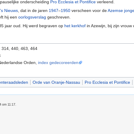
pauselijke onderscheiding
Pro Ecclesia et Pontifice
verleend.
's Nieuws
, dat in de jaren
1947
–
1950
verscheen voor de
Azemse jongen
eft hij een
oorlogsverslag
geschreven.
 85 jaar oud. Hij werd begraven op
het kerkhof
in Azewijn, bij zijn vrouw
9, 314, 440, 463, 464
8
r Nederlandse Orden,
index gedecoreerden
nteraadsleden
Orde van Oranje-Nassau
Pro Ecclesia et Pontifice
24 om 11:17.