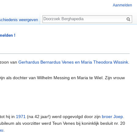
Aanmelden
Zoeken
chiedenis weergeven
 melden !
 zoon van
Gerhardus Bernardus Venes en Maria Theodora Wissink
.
ijn als dochter van Wilhelm Messing en Maria te Wiel. Zijn vrouw
tot hij in
1971
(na 42 jaar!) werd opgevolgd door zijn
broer Joep
.
ileum als voorzitter werd Teun Venes bij koninklijk besluit nr. 20
au
.