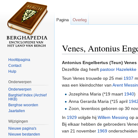
Pagina
Overleg
Venes, Antonius Enge
Ga naar:
navigatie
,
zoeken
Hoofdpagina
Antonius Engelbertus (Teun) Venes
Contact
Dezelfde dag heeft
pastoor Hazelekke
Hulp
Teun Venes trouwde op 25 mei
1937
me
Onderwerpen
was een kleindochter van
Arent Messi
Onderwerpen
Jozephina Maria (*19 maart
1940
)
Barghief Index (Archief
HKB)
Anna Gerarda Maria (*15 april
194
Berghse woorden
Zoon, levenloos geboren op 30 n
Jaartallen
In
1929
volgde hij
Willem Messing
op a
Wijzigingen
Bij elkaar hebben de gebroeders Venes d
Nieuwe pagina's
van 21 november
1969
onderscheiden 
Nieuwe bestanden