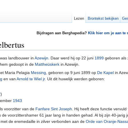
Lezen
Brontekst bekijken
Ges
Bijdragen aan Berghapedia?
Klik hier om je aan te
lbertus
was landbouwer in
Azewijn
. Daar werd hij op 22 juni
1899
geboren als
hem gedoopt in de
Mattheüskerk
in Azewijn.
t Maria Pelagia
Messing
, geboren op 9 juni 1899 op
De Kapel
in Azew
ng
en van
Arnold te Wiel jr.
Uit dit huwelijk werden geboren:
2
)
ovember
1943
ls voorzitter van de
Fanfare Sint Joseph
. Hij heeft deze functie vervuld 
e voorzittershamer 61 jaar lang in handen gehad. Al bij zijn 40-jarig jub
met de eremedaille in zilver verbonden aan de
Orde van Oranje-Nass