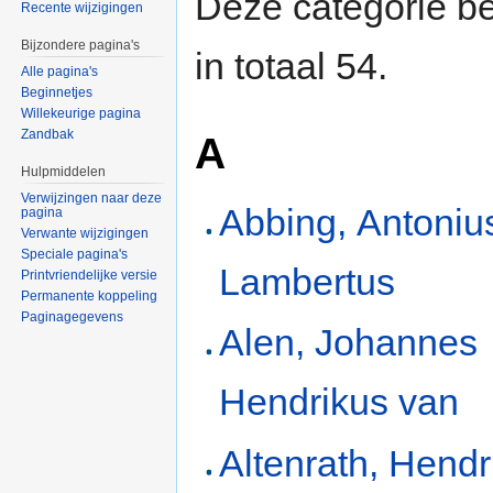
Deze categorie be
Recente wijzigingen
Bijzondere pagina's
in totaal 54.
Alle pagina's
Beginnetjes
Willekeurige pagina
Zandbak
A
Hulpmiddelen
Verwijzingen naar deze
Abbing, Antoniu
pagina
Verwante wijzigingen
Speciale pagina's
Lambertus
Printvriendelijke versie
Permanente koppeling
Paginagegevens
Alen, Johannes
Hendrikus van
Altenrath, Hendr