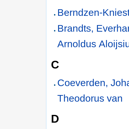
Berndzen-Kniest
Brandts, Everha
Arnoldus Aloijsi
C
Coeverden, Joh
Theodorus van
D