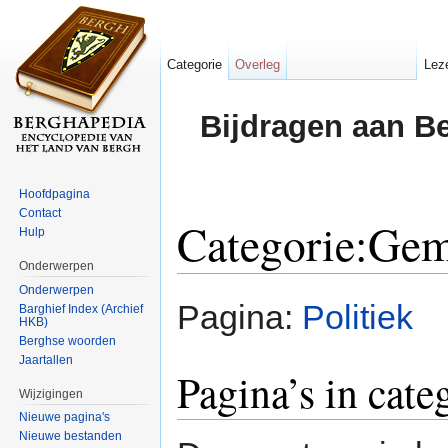
Categorie
Overleg
Lez
Bijdragen aan B
Hoofdpagina
Contact
Categorie:Gem
Hulp
Onderwerpen
Ga naar:
navigatie
,
zoeken
Onderwerpen
Pagina:
Politiek
Barghief Index (Archief
HKB)
Berghse woorden
Jaartallen
Pagina’s in cat
Wijzigingen
Nieuwe pagina's
Nieuwe bestanden