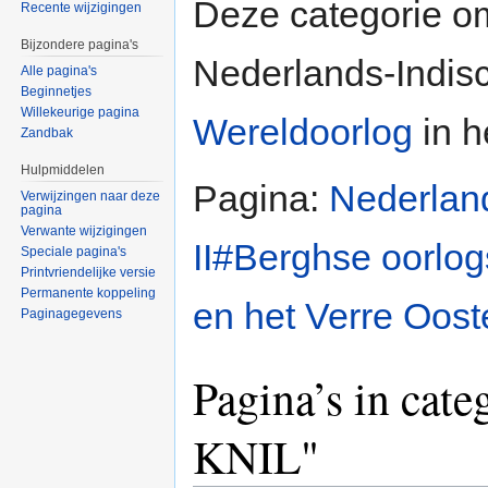
Deze categorie omv
Recente wijzigingen
Bijzondere pagina's
Nederlands-Indisc
Alle pagina's
Beginnetjes
Willekeurige pagina
Wereldoorlog
in h
Zandbak
Hulpmiddelen
Pagina:
Nederlan
Verwijzingen naar deze
pagina
Verwante wijzigingen
II#Berghse oorlog
Speciale pagina's
Printvriendelijke versie
Permanente koppeling
en het Verre Oost
Paginagegevens
Pagina’s in cat
KNIL"