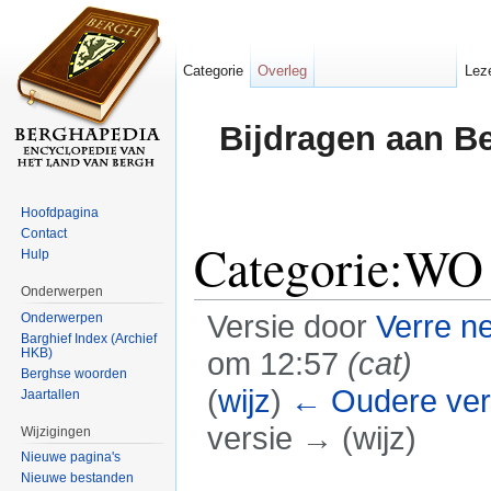
Categorie
Overleg
Lez
Bijdragen aan B
Hoofdpagina
Contact
Categorie:WO 
Hulp
Onderwerpen
Versie door
Verre n
Onderwerpen
Barghief Index (Archief
HKB)
om 12:57
(cat)
Berghse woorden
(
wijz
)
← Oudere ver
Jaartallen
versie → (wijz)
Wijzigingen
Nieuwe pagina's
Ga naar:
navigatie
,
zoeken
Nieuwe bestanden