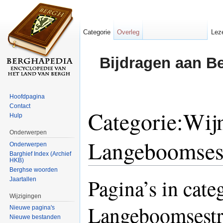
Categorie
Overleg
Lez
Bijdragen aan B
Hoofdpagina
Contact
Categorie:Wij
Hulp
Onderwerpen
Langeboomsest
Onderwerpen
Barghief Index (Archief
HKB)
Ga naar:
navigatie
,
zoeken
Berghse woorden
Pagina’s in cat
Jaartallen
Wijzigingen
Langeboomsestr
Nieuwe pagina's
Nieuwe bestanden