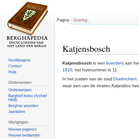
Pagina
Overleg
Katjensbosch
Ga naar:
navigatie
,
zoeken
Hoofdpagina
Katjensbosch
is een
boerderij
aan he
Contact
1910
; het huisnummer is 11.
Hulp
In het zuiden van de stad
Doetinchem
,
Onderwerpen
waar een van de straten
Katjesbos
hee
Onderwerpen
Barghief Index (Archief
HKB)
Berghse woorden
Jaartallen
Wijzigingen
Nieuwe pagina's
Nieuwe bestanden