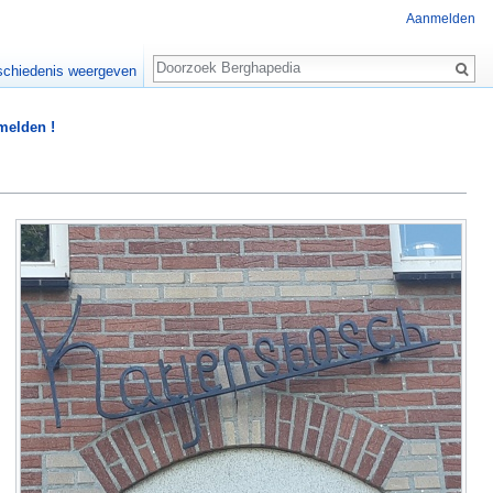
Aanmelden
Zoeken
chiedenis weergeven
 melden !