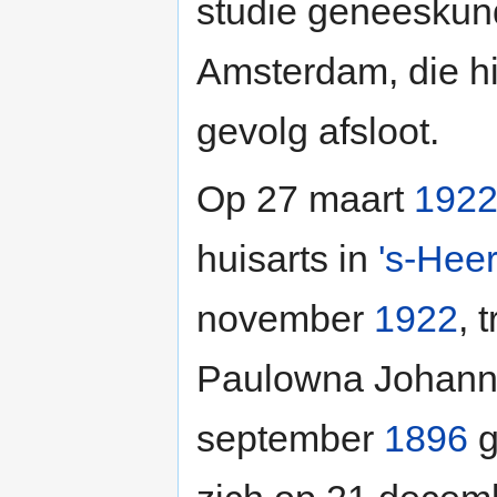
studie geneeskund
Amsterdam, die h
gevolg afsloot.
Op 27 maart
192
huisarts in
's-Hee
november
1922
, 
Paulowna Johanna
september
1896
g