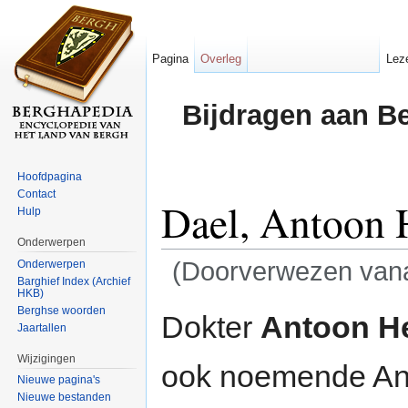
Pagina
Overleg
Lez
Bijdragen aan B
Hoofdpagina
Contact
Dael, Antoon 
Hulp
Onderwerpen
(Doorverwezen van
Onderwerpen
Barghief Index (Archief
HKB)
Ga naar:
navigatie
,
zoeken
Berghse woorden
Dokter
Antoon He
Jaartallen
Wijzigingen
ook noemende Ant
Nieuwe pagina's
Nieuwe bestanden