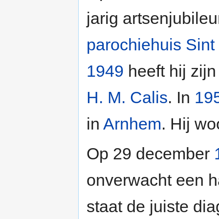
jarig artsenjubile
parochiehuis Sint
1949
heeft hij zij
H. M. Calis
. In
19
in
Arnhem
. Hij w
Op 29 december
onverwacht een ha
staat de juiste di