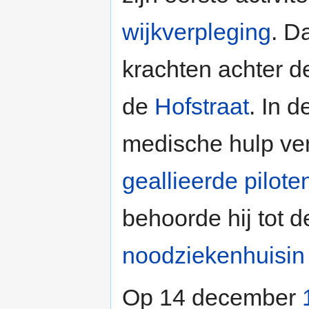
wijkverpleging
. D
krachten achter d
de
Hofstraat
. In d
medische hulp ve
geallieerde pilote
behoorde hij tot d
noodziekenhuisin
Op 14 december