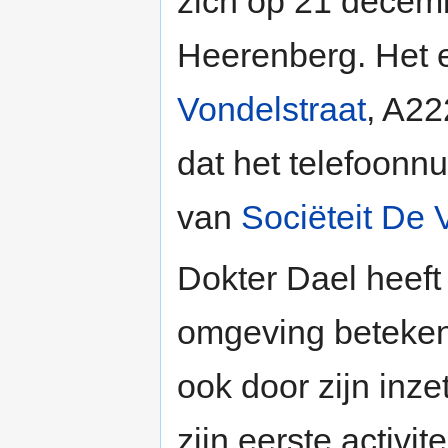
zich op 21 decemb
Heerenberg. Het 
Vondelstraat
, A22
dat het telefoonn
van
Sociëteit De 
Dokter Dael heeft
omgeving betekend
ook door zijn inz
zijn eerste activi