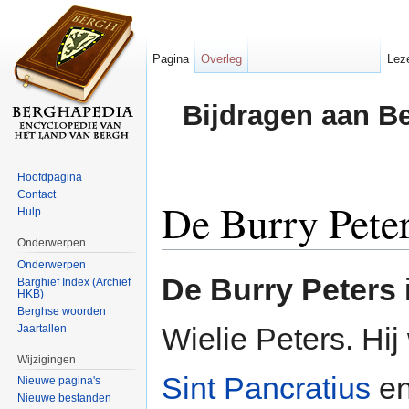
Pagina
Overleg
Lez
Bijdragen aan B
Hoofdpagina
Contact
De Burry Pete
Hulp
Onderwerpen
Ga naar:
navigatie
,
zoeken
Onderwerpen
De Burry Peters
Barghief Index (Archief
HKB)
Berghse woorden
Wielie Peters. Hi
Jaartallen
Wijzigingen
Sint Pancratius
en
Nieuwe pagina's
Nieuwe bestanden