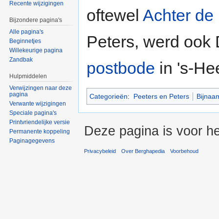
Recente wijzigingen
oftewel
Achter de
Bijzondere pagina's
Alle pagina's
Peters, werd ook
Beginnetjes
Willekeurige pagina
Zandbak
postbode
in 's-He
Hulpmiddelen
Verwijzingen naar deze
pagina
Categorieën
:
Peeters en Peters
Bijnaa
Verwante wijzigingen
Speciale pagina's
Printvriendelijke versie
Deze pagina is voor h
Permanente koppeling
Paginagegevens
Privacybeleid
Over Berghapedia
Voorbehoud