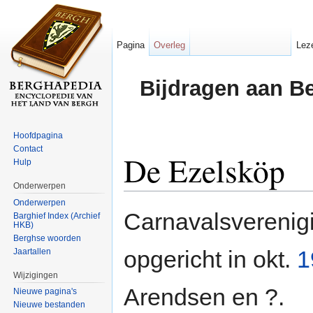
Pagina
Overleg
Lez
Bijdragen aan B
Hoofdpagina
Contact
De Ezelsköp
Hulp
Onderwerpen
Ga naar:
navigatie
,
zoeken
Onderwerpen
Carnavalsverenig
Barghief Index (Archief
HKB)
Berghse woorden
opgericht in okt.
1
Jaartallen
Wijzigingen
Arendsen en ?.
Nieuwe pagina's
Nieuwe bestanden