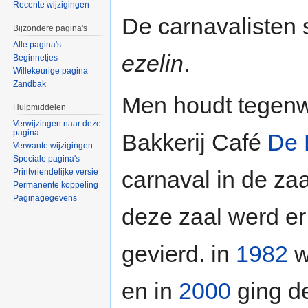
Recente wijzigingen
De carnavalisten
Bijzondere pagina's
Alle pagina's
ezelin
.
Beginnetjes
Willekeurige pagina
Zandbak
Men houdt tegenwo
Hulpmiddelen
Verwijzingen naar deze
pagina
Bakkerij Café
De 
Verwante wijzigingen
Speciale pagina's
carnaval in de za
Printvriendelijke versie
Permanente koppeling
Paginagegevens
deze zaal werd er 
gevierd. in
1982
w
en in
2000
ging d