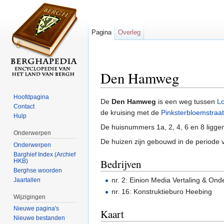
Pagina
Overleg
Den Hamweg
Ga naar:
navigatie
,
zoeken
Hoofdpagina
De
Den Hamweg
is een weg tussen
L
Contact
de kruising met de
Pinksterbloemstraat
Hulp
De huisnummers 1a, 2, 4, 6 en 8 ligg
Onderwerpen
De huizen zijn gebouwd in de periode
Onderwerpen
Barghief Index (Archief
Bedrijven
HKB)
Berghse woorden
nr. 2: Einion Media Vertaling & Onde
Jaartallen
nr. 16: Konstruktieburo Heebing
Wijzigingen
Nieuwe pagina's
Kaart
Nieuwe bestanden