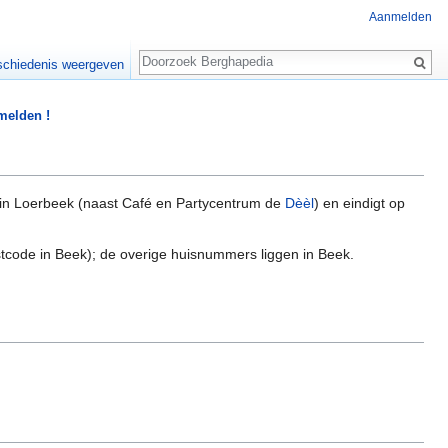
Aanmelden
Zoeken
chiedenis weergeven
 melden !
in Loerbeek (naast Café en Partycentrum de
Dèèl
) en eindigt op
code in Beek); de overige huisnummers liggen in Beek.