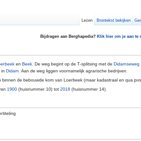
Lezen
Brontekst bekijken
Ges
Bijdragen aan Berghapedia?
Klik hier om je aan te
oerbeek
en
Beek
. De weg begint op de T-splitsing met de
Didamseweg
in
Didam
. Aan de weg liggen voornamelijk agrarische bedrijven.
en binnen de bebouwde kom van Loerbeek (maar kadastraal en qua post
 van
1900
(huisnummer 10) tot
2018
(huisnummer 14).
rtiteling