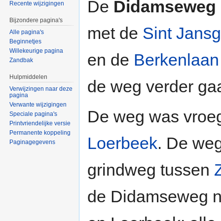
De
Didamseweg
Recente wijzigingen
Bijzondere pagina's
met de
Sint Jansg
Alle pagina's
Beginnetjes
Willekeurige pagina
en de
Berkenlaan
Zandbak
Hulpmiddelen
de weg verder ga
Verwijzingen naar deze
pagina
Verwante wijzigingen
De weg was vroeg
Speciale pagina's
Printvriendelijke versie
Permanente koppeling
Loerbeek
. De weg
Paginagegevens
grindweg tussen
de Didamseweg no