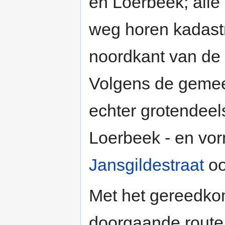
en Loerbeek; alle
weg horen kadastr
noordkant van de 
Volgens de gemeen
echter grotendee
Loerbeek - en vo
Jansgildestraat
oo
Met het gereedk
doorgaande route