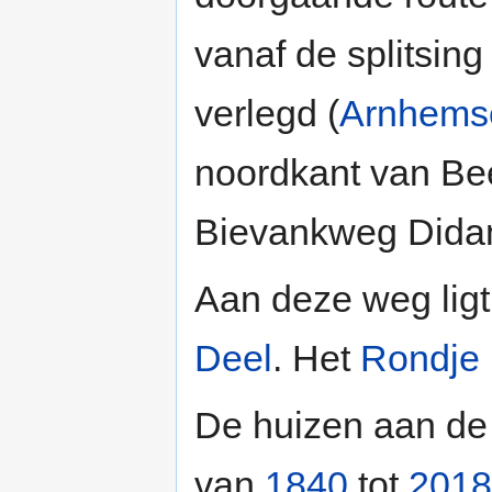
vanaf de splitsin
verlegd (
Arnhems
noordkant van Be
Bievankweg Dida
Aan deze weg lig
Deel
. Het
Rondje
De huizen aan de
van
1840
tot
2018