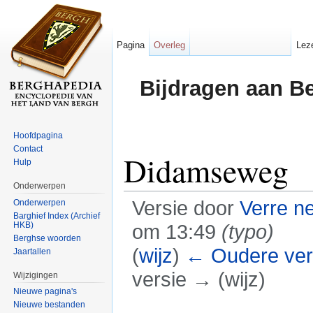
Pagina
Overleg
Lez
Bijdragen aan B
Hoofdpagina
Contact
Didamseweg
Hulp
Onderwerpen
Versie door
Verre n
Onderwerpen
Barghief Index (Archief
HKB)
om 13:49
(typo)
Berghse woorden
(
wijz
)
← Oudere ver
Jaartallen
versie → (wijz)
Wijzigingen
Nieuwe pagina's
Ga naar:
navigatie
,
zoeken
Nieuwe bestanden