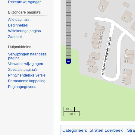
Recente wijzigingen
Bijzondere pagina's
Alle pagina's
Beginnetjes
Willekeurige pagina
Zandbak
Hulpmiddelen
Verwijzingen naar deze
pagina
Verwante wijzigingen
Speciale pagina's
Printvriendelijke versie
Permanente koppeling
Paginagegevens
20 m
100 ft
Categorieën
:
Straten Loerbeek
Stra