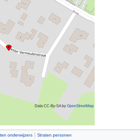
Data CC-By-SA by
OpenStreetMap
ten onderwijzers
Straten personen