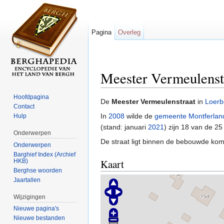
Pagina
Overleg
Meester Vermeulenst
Ga naar:
navigatie
,
zoeken
Hoofdpagina
De
Meester Vermeulenstraat
in
Loerb
Contact
In
2008
wilde de
gemeente Montferlan
Hulp
(stand: januari
2021
) zijn 18 van de 2
Onderwerpen
De straat ligt binnen de bebouwde ko
Onderwerpen
Barghief Index (Archief
Kaart
HKB)
Berghse woorden
Jaartallen
Wijzigingen
Nieuwe pagina's
Nieuwe bestanden