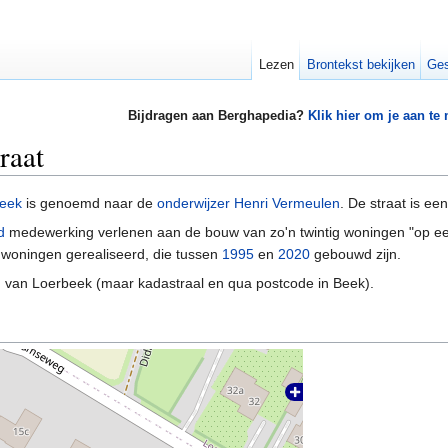
Lezen
Brontekst bekijken
Ges
Bijdragen aan Berghapedia?
Klik hier om je aan te
raat
eek
is genoemd naar de
onderwijzer
Henri Vermeulen
. De straat is e
d
medewerking verlenen aan de bouw van zo'n twintig woningen "op een
5 woningen gerealiseerd, die tussen
1995
en
2020
gebouwd zijn.
m van Loerbeek (maar kadastraal en qua postcode in Beek).