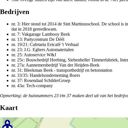
Bedrijven
nr. 3: Hier stond tot
2014
de
Sint Martinusschool
. De school is 
dat in
2018
gereedkwam.
nr. 7: Vakgarage Lambooy Beek
nr. 13: Partycentrum De Dèèl
nr. 19/21: Cafetaria Eetcafé 't Verhaal
nr. 23: J.G. Egbers Automaterialen
nr. 25: Autoservice W&J
nr. 25c: Bouwbedrijf Heebing, Siebenheller Timmerfabriek, Int
nr. 27a: Aannemersbedrijf Van der Heijden-Beek
nr. 31: Bleekman Beek - transportbedrijf en betonstation
nr. 33/35: Handelsonderneming Boers
nr. 37: Rosendaal SchilderGroep
nr. 43a: Tech-company
Opmerking: de huisnummers 23 t/m 37 maken deel uit van het
bedrijv
Kaart