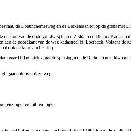
destraat
, de
Doetinchemseweg
en de
Berkenlaan
tot op de grens met
D
e deel uit van de oude grindweg tussen
Zeddam
en
Didam
. Kadastraa
en aan de noordkant van de weg kadastraal bij Loerbeek. Volgens de ge
raat
ook de kern van het dorp.
dam naar Didam zich vanaf de splitsing met de
Berkenlaan
zuidwaarts 
rgh
gaat ook over deze weg.
 aanpassingen en uitbreidingen
ren zijn veel huizen aan de weg gebouwd. Vanaf
1995
is aan de zuidkant