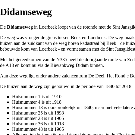
Didamseweg
De
Didamseweg
in
Loerbeek
loopt van de rotonde met de
Sint Jansgil
De weg was vroeger de grens tussen
Beek
en
Loerbeek
. De weg maakt
huizen aan de zuidkant van de weg horen kadastraal bij Beek - de huiz
bebouwde kom van Loerbeek - en vormt samen met de
Sint Jansgildest
Met het gereedkomen van de
N335
heeft de doorgaande route van Zed
de
A18
en komt nu via de Bievankweg Didam binnen.
Aan deze weg ligt onder andere zalencentrum
De Deel
. Het
Rondje Be
De huizen aan de weg zijn gebouwd in de periode van
1840
tot
2018
.
Huisnummer 1 is uit
1910
Huisnummer 4
is uit
1918
Huisnummer 13 is oorspronkelijk uit
1840
, maar met vele latere
Huisnummer 25 is uit
1898
Huisnummer 28 is uit
1905
Huisnummer 36 is uit
1918
Huisnummer 48 is uit
1905
Alle overige huizen zijn van latere datum; vooral in de 70er ja