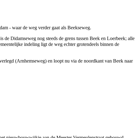
idam
- waar de weg verder gaat als Beekseweg.
l is de Didamseweg nog steeds de grens tussen Beek en Loerbeek; alle
meentelijke indeling ligt de weg echter grotendeels binnen de
verlegd (
Arnhemseweg
) en loopt nu via de noordkant van Beek naar
 het nieuwbouwwijkje aan de
Meester Vermeulenstraat
gebouwd.