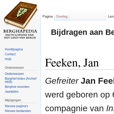
Pagina
Overleg
Lez
Bijdragen aan B
Hoofdpagina
Contact
Feeken, Jan
Hulp
Onderwerpen
Ga naar:
navigatie
,
zoeken
Onderwerpen
Gefreiter
Jan Fee
Barghief Index (Archief
HKB)
Berghse woorden
werd geboren op 
Jaartallen
Wijzigingen
compagnie van
In
Nieuwe pagina's
Nieuwe bestanden