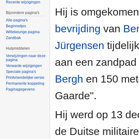
Recente wijzigingen
Hij is omgekomen
Bijzondere pagina's
Alle pagina's
bevrijding
van
Be
Beginnetjes
Willekeurige pagina
Zandbak
Jürgensen
tijdeli
Hulpmiddelen
Verwijzingen naar deze
aan een zandpad 
pagina
Verwante wijzigingen
Speciale pagina's
Bergh
en 150 mete
Printvriendelijke versie
Permanente koppeling
Paginagegevens
Gaarde".
Hij werd op 13 d
de Duitse militair