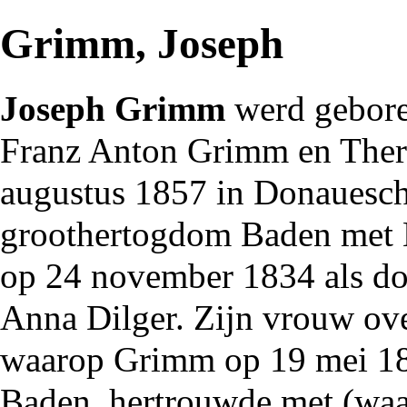
Grimm, Joseph
Joseph Grimm
werd gebore
Franz Anton Grimm en There
augustus
1857
in Donauesch
groothertogdom Baden met 
op 24 november
1834
als d
Anna Dilger. Zijn vrouw ov
waarop Grimm op 19 mei
1
Baden, hertrouwde met (waar