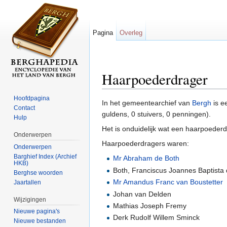
Pagina
Overleg
Haarpoederdrager
Ga naar:
navigatie
,
zoeken
Hoofdpagina
In het gemeentearchief van
Bergh
is e
Contact
guldens, 0 stuivers, 0 penningen).
Hulp
Het is onduidelijk wat een haarpoeder
Onderwerpen
Haarpoederdragers waren:
Onderwerpen
Barghief Index (Archief
Mr Abraham de Both
HKB)
Both, Franciscus Joannes Baptista 
Berghse woorden
Mr Amandus Franc van Boustetter
Jaartallen
Johan van Delden
Wijzigingen
Mathias Joseph Fremy
Nieuwe pagina's
Derk Rudolf Willem Sminck
Nieuwe bestanden