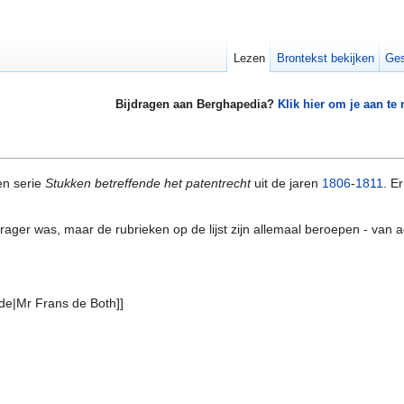
Lezen
Brontekst bekijken
Ges
Bijdragen aan Berghapedia?
Klik hier om je aan te
en serie
Stukken betreffende het patentrecht
uit de jaren
1806
-
1811
. E
drager was, maar de rubrieken op de lijst zijn allemaal beroepen - va
de|Mr Frans de Both]]