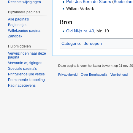
Petr Jos Bern de Stuers
(
Boetselae
Recente wijzigingen
Willem Verkerk
Bijzondere pagina's
Alle pagina's
Bron
Beginnetjes
Willekeurige pagina
Old Ni-js nr. 40
, blz. 19
Zandbak
Categorie
:
Beroepen
Hulpmiddelen
Verwijzingen naar deze
pagina
Verwante wijzigingen
Deze pagina is voor het laatst bewerkt op 21 nov 2
Speciale pagina's
Printvriendelijke versie
Privacybeleid
Over Berghapedia
Voorbehoud
Permanente koppeling
Paginagegevens