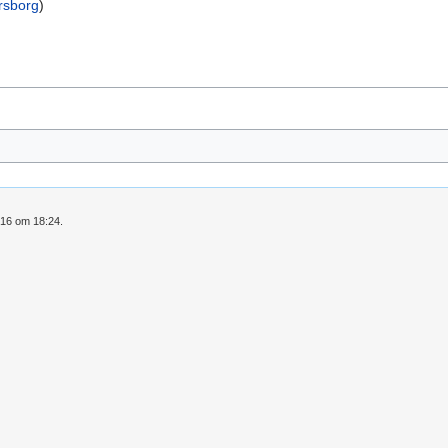
rsborg
)
016 om 18:24.