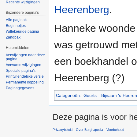
Recente wijzigingen
Heerenberg
.
Bijzondere pagina's
Alle pagina's
Hanneke woonde
Beginnetjes
Willekeurige pagina
Zandbak
was getrouwd met
Hulpmiddelen
Verwijzingen naar deze
een boekhandel 
pagina
Verwante wijzigingen
Speciale pagina's
Heerenberg (?)
Printvriendelijke versie
Permanente koppeling
Paginagegevens
Categorieën
:
Geurts
Bijnaam 's-Heere
Deze pagina is voor he
Privacybeleid
Over Berghapedia
Voorbehoud