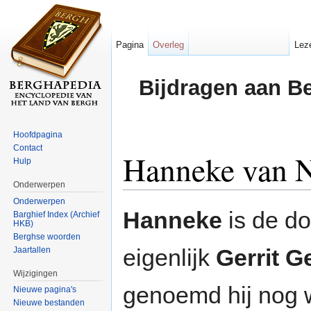
Pagina
Overleg
Lez
Bijdragen aan B
Hoofdpagina
Contact
Hanneke van N
Hulp
Onderwerpen
Ga naar:
navigatie
,
zoeken
Onderwerpen
Hanneke
is de d
Barghief Index (Archief
HKB)
Berghse woorden
eigenlijk
Gerrit G
Jaartallen
Wijzigingen
genoemd hij nog
Nieuwe pagina's
Nieuwe bestanden