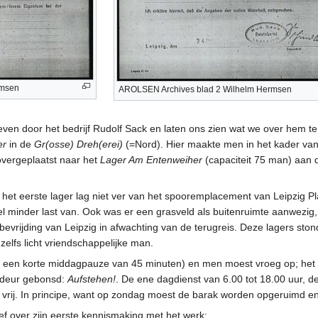
rmsen
AROLSEN Archives blad 2 Wilhelm Hermsen
en door het bedrijf Rudolf Sack en laten ons zien wat we over hem t
er
in de
Gr(osse) Dreh(erei)
(=Nord). Hier maakte men in het kader va
vergeplaatst naar het
Lager Am Entenweiher
(capaciteit 75 man) aan d
 het eerste lager lag niet ver van het spooremplacement van Leipzig
l minder last van. Ook was er een grasveld als buitenruimte aanwezig
 bevrijding van Leipzig in afwachting van de terugreis. Deze lagers st
zelfs licht vriendschappelijke man.
 een korte middagpauze van 45 minuten) en men moest vroeg op; het
e deur gebonsd:
Aufstehen!
. De ene dagdienst van 6.00 tot 18.00 uur, d
 vrij. In principe, want op zondag moest de barak worden opgeruimd 
over zijn eerste kennismaking met het werk: