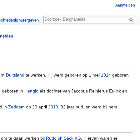
Aanmelden
Zoeken
chiedenis weergeven
 melden !
in
Duitsland
te werken. Hij werd geboren op 1 mei
1914
geboren
8
geboren in
Henglo
als dochter van Jacobus Reinierus Eulink en
d in
Zeddam
op 20 april
2010
, 92 jaar oud, en werd bij hem
 om te gaan werken bij
Rudolph Sack KG
. Hiervan waren er