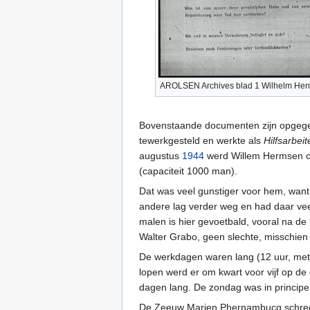
AROLSEN Archives blad 1 Wilhelm He
Bovenstaande documenten zijn opgegev
tewerkgesteld en werkte als
Hilfsarbeit
augustus
1944
werd Willem Hermsen o
(capaciteit 1000 man).
Dat was veel gunstiger voor hem, want
andere lag verder weg en had daar vee
malen is hier gevoetbald, vooral na de
Walter Grabo, geen slechte, misschien 
De werkdagen waren lang (12 uur, met
lopen werd er om kwart voor vijf op d
dagen lang. De zondag was in principe
De Zeeuw Marien Phernambucq schreef 