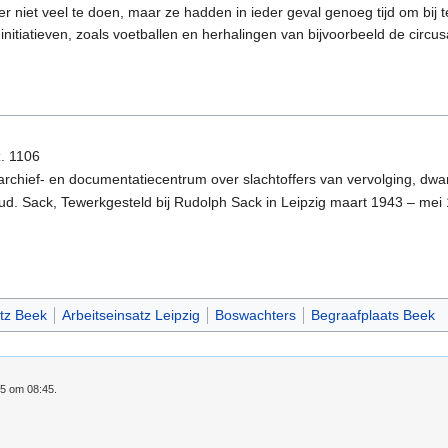
 er niet veel te doen, maar ze hadden in ieder geval genoeg tijd om b
 initiatieven, zoals voetballen en herhalingen van bijvoorbeeld de cir
z. 1106
rchief- en documentatiecentrum over slachtoffers van vervolging, dw
 Sack, Tewerkgesteld bij Rudolph Sack in Leipzig maart 1943 – mei 1
atz Beek
Arbeitseinsatz Leipzig
Boswachters
Begraafplaats Beek
25 om 08:45.