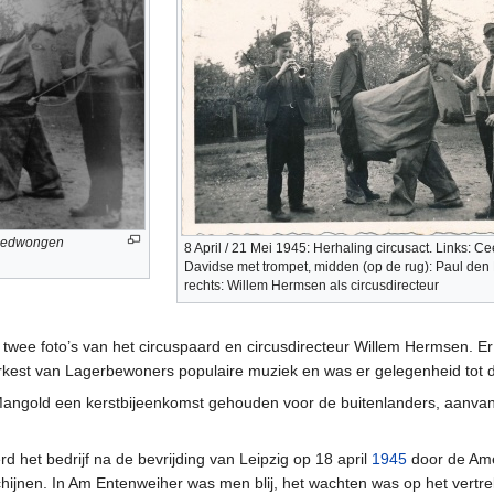
edwongen
8 April / 21 Mei 1945: Herhaling circusact. Links: C
Davidse met trompet, midden (op de rug): Paul den 
rechts: Willem Hermsen als circusdirecteur
e twee foto’s van het circuspaard en circusdirecteur Willem Hermsen. E
kest van Lagerbewoners populaire muziek en was er gelegenheid tot 
ngold een kerstbijeenkomst gehouden voor de buitenlanders, aanvan
d het bedrijf na de bevrijding van Leipzig op 18 april
1945
door de Amer
hijnen. In Am Entenweiher was men blij, het wachten was op het vertrek