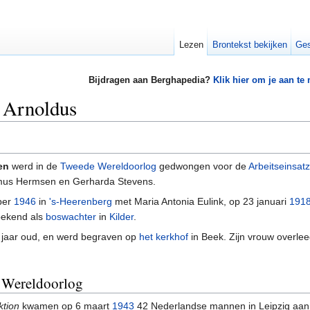
Lezen
Brontekst bekijken
Ges
Bijdragen aan Berghapedia?
Klik hier om je aan te
 Arnoldus
en
werd in de
Tweede Wereldoorlog
gedwongen voor de
Arbeitseinsatz
mus Hermsen en Gerharda Stevens.
ber
1946
in
's-Heerenberg
met Maria Antonia Eulink, op 23 januari
191
 bekend als
boswachter
in
Kilder
.
1 jaar oud, en werd begraven op
het kerkhof
in Beek. Zijn vrouw overlee
 Wereldoorlog
ktion
kwamen op 6 maart
1943
42 Nederlandse mannen in Leipzig aan