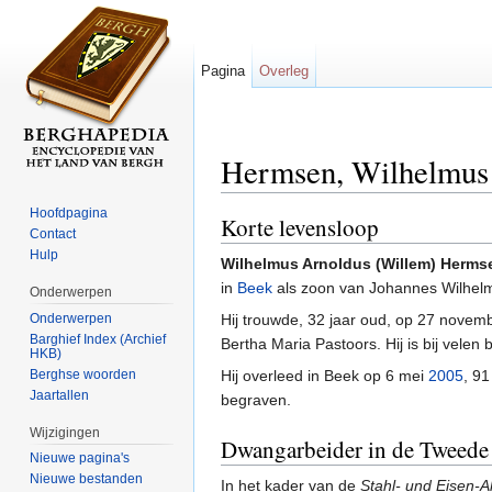
Pagina
Overleg
Hermsen, Wilhelmus
Ga naar:
navigatie
,
zoeken
Hoofdpagina
Korte levensloop
Contact
Hulp
Wilhelmus Arnoldus (Willem) Herms
in
Beek
als zoon van Johannes Wilhel
Onderwerpen
Onderwerpen
Hij trouwde, 32 jaar oud, op 27 novem
Barghief Index (Archief
Bertha Maria Pastoors. Hij is bij velen
HKB)
Berghse woorden
Hij overleed in Beek op 6 mei
2005
, 9
Jaartallen
begraven.
Wijzigingen
Dwangarbeider in de Tweede
Nieuwe pagina's
Nieuwe bestanden
In het kader van de
Stahl- und Eisen-A