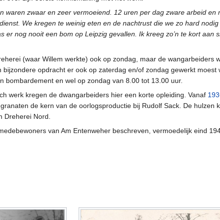
aren zwaar en zeer vermoeiend. 12 uren per dag zware arbeid en n
ienst. We kregen te weinig eten en de nachtrust die we zo hard nodi
s er nog nooit een bom op Leipzig gevallen. Ik kreeg zo’n te kort aan s
Dreherei (waar Willem werkte) ook op zondag, maar de wangarbeiders 
n bijzondere opdracht er ook op zaterdag en/of zondag gewerkt moest
en bombardement en wel op zondag van 8.00 tot 13.00 uur.
isch werk kregen de dwangarbeiders hier een korte opleiding. Vanaf
193
granaten de kern van de oorlogsproductie bij Rudolf Sack. De hulzen
n Dreherei Nord.
jn medebewoners van Am Entenweher beschreven, vermoedelijk eind 194