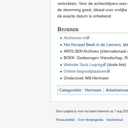
vertrokken. Voor de achterblijvers was
de stemming goed, ideaal voor vrolijke
de exacte datum is onbekend.
Bronnen
Archieven.nl
Het Kerspel Beek in de Liemers
, bl
AROLSEN Archives (internationaal a
BOEK: Gedwongen Vriendschap, Rud.
Website Sack Leipzig
(dode link)
Online-begraafplaatsen
Onderzoek Will Hermsen
Categorieën
:
Hermsen
Arbeitseins
Deze pagina is voor het laatst bewerkt op 7 aug 20
Privacybeleid
Over Berghapedia
Voorbehoud