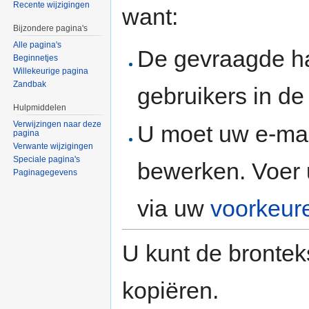
Recente wijzigingen
want:
Bijzondere pagina's
Alle pagina's
De gevraagde h
Beginnetjes
Willekeurige pagina
Zandbak
gebruikers in d
Hulpmiddelen
Verwijzingen naar deze
U moet uw e-mai
pagina
Verwante wijzigingen
Speciale pagina's
bewerken. Voer 
Paginagegevens
via uw
voorkeur
U kunt de brontek
kopiëren.