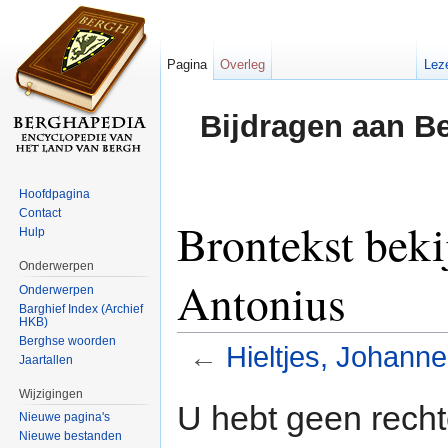
Pagina
Overleg
Lez
Bijdragen aan B
Hoofdpagina
Contact
Brontekst beki
Hulp
Onderwerpen
Antonius
Onderwerpen
Barghief Index (Archief
HKB)
Berghse woorden
←
Hieltjes, Johann
Jaartallen
Ga naar:
navigatie
,
zoeken
Wijzigingen
U hebt geen rech
Nieuwe pagina's
Nieuwe bestanden