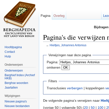
Pagina
Overleg
Lez
Bijdragen
Pagina's die verwijzen 
←
Hieltjes, Johannes Antonius
Hoofdpagina
Ga naar:
navigatie
,
zoeken
Contact
Verwijzingen naar deze pagina
Hulp
Pagina:
Onderwerpen
omkeren
Onderwerpen
Barghief Index (Archief
HKB)
Filters
Berghse woorden
Jaartallen
Transclusies
verbergen
| koppelingen
ve
Wijzigingen
De volgende pagina's verwijzen naar
Hiel
Nieuwe pagina's
Nieuwe bestanden
(vorige 50 | volgende 50) (
20
|
50
|
100
|
2