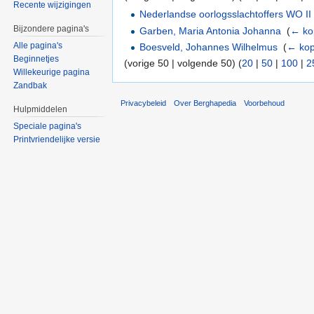
Recente wijzigingen
Nederlandse oorlogsslachtoffers WO II
Bijzondere pagina's
Garben, Maria Antonia Johanna
‎
(
← ko
Alle pagina's
Boesveld, Johannes Wilhelmus
‎
(
← kop
Beginnetjes
(vorige 50 | volgende 50) (
20
|
50
|
100
|
2
Willekeurige pagina
Zandbak
Privacybeleid
Over Berghapedia
Voorbehoud
Hulpmiddelen
Speciale pagina's
Printvriendelijke versie