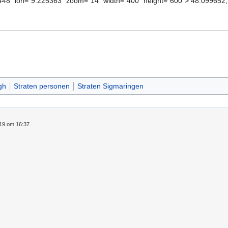
1448" lon="9.225363" zoom="14" width="400" height="600"> 48.099652
gh
Straten personen
Straten Sigmaringen
019 om 16:37.