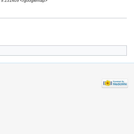
, 9.231409 </googlemap>