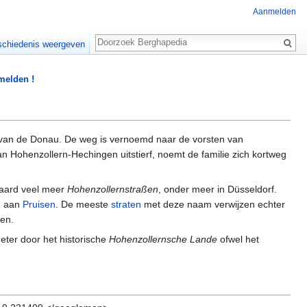
Aanmelden
Zoeken
chiedenis weergeven
 melden !
 van de Donau. De weg is vernoemd naar de vorsten van
an Hohenzollern-Hechingen uitstierf, noemt de familie zich kortweg
raard veel meer
Hohenzollernstraßen
, onder meer in Düsseldorf.
n aan
Pruisen
. De meeste
straten
met deze naam verwijzen echter
en.
eter door het historische
Hohenzollernsche Lande
ofwel het