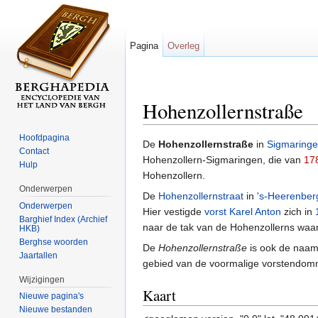
Pagina
Overleg
Hohenzollernstraße
Ga naar:
navigatie
,
zoeken
Hoofdpagina
De
Hohenzollernstraße
in
Sigmaring
Contact
Hohenzollern-Sigmaringen, die van
17
Hulp
Hohenzollern.
Onderwerpen
De
Hohenzollernstraat
in
's-Heerenber
Onderwerpen
Hier vestigde
vorst Karel Anton
zich in
Barghief Index (Archief
naar de tak van de Hohenzollerns waa
HKB)
Berghse woorden
De
Hohenzollernstraße
is ook de naam 
Jaartallen
gebied van de voormalige vorstendom
Wijzigingen
Kaart
Nieuwe pagina's
Nieuwe bestanden