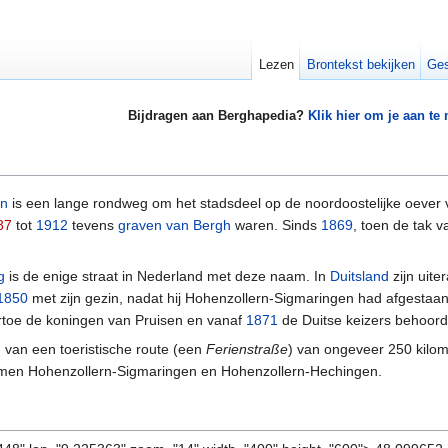
Lezen
Brontekst bekijken
Ges
Bijdragen aan Berghapedia?
Klik hier om je aan te
en
is een lange rondweg om het stadsdeel op de noordoostelijke oever
87
tot
1912
tevens
graven van Bergh
waren. Sinds
1869
, toen de tak v
g
is de enige straat in Nederland met deze naam. In
Duitsland
zijn uite
1850
met zijn gezin, nadat hij Hohenzollern-Sigmaringen had afgestaa
rtoe de koningen van Pruisen en vanaf
1871
de Duitse keizers behoord
van een toeristische route (een
Ferienstraße
) van ongeveer 250 kilom
men Hohenzollern-Sigmaringen en Hohenzollern-Hechingen.