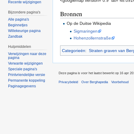
<googlemap version="0.9" lat="48.09
Recente wijzigingen
Bronnen
Bijzondere pagina's
Alle pagina's
Op de Duitse Wikipedia
Beginnetjes
Sigmaringen
Willekeurige pagina
Zandbak
Hohenzollernstraße
Hulpmiddelen
Categorieën
:
Straten graven van Ber
Verwijzingen naar deze
pagina
Verwante wijzigingen
Speciale pagina's
Deze pagina is voor het laatst bewerkt op 16 apr 2
Printvriendelijke versie
Permanente koppeling
Privacybeleid
Over Berghapedia
Voorbehoud
Paginagegevens