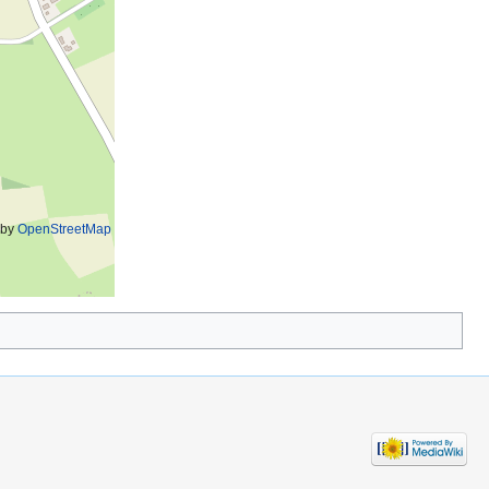
 by
OpenStreetMap