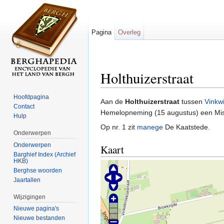
Pagina
Overleg
Holthuizerstraat
Ga naar:
navigatie
,
zoeken
Hoofdpagina
Aan de
Holthuizerstraat
tussen
Vinkwi
Contact
Hemelopneming (15 augustus) een Mis
Hulp
Op nr. 1 zit
manege
De Kaatstede.
Onderwerpen
Onderwerpen
Kaart
Barghief Index (Archief
HKB)
Berghse woorden
Jaartallen
Wijzigingen
Nieuwe pagina's
Nieuwe bestanden