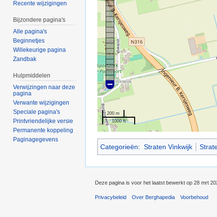
Recente wijzigingen
Bijzondere pagina's
Alle pagina's
Beginnetjes
Willekeurige pagina
Zandbak
Hulpmiddelen
Verwijzingen naar deze
pagina
Verwante wijzigingen
Speciale pagina's
200 m
Printvriendelijke versie
1000 ft
Permanente koppeling
Paginagegevens
Categorieën
:
Straten Vinkwijk
Strat
Deze pagina is voor het laatst bewerkt op 28 mrt 2
Privacybeleid
Over Berghapedia
Voorbehoud