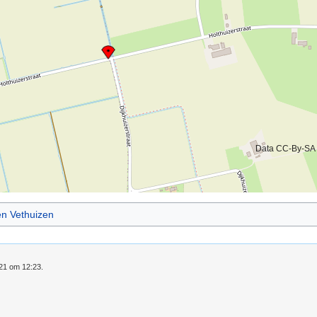
Data CC-By-SA
en Vethuizen
021 om 12:23.