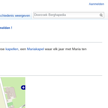
Aanmelden
Zoeken
chiedenis weergeven
 melden !
ghse
kapellen
, een
Mariakapel
waar elk jaar met Maria ten