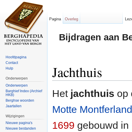
Pagina
Overleg
Lez
Bijdragen aan B
Hoofdpagina
Contact
Jachthuis
Hulp
Onderwerpen
Ga naar:
navigatie
,
zoeken
Onderwerpen
Het
jachthuis
op 
Barghief Index (Archief
HKB)
Berghse woorden
Motte Montferlan
Jaartallen
Wijzigingen
1699
gebouwd in
Nieuwe pagina's
Nieuwe bestanden