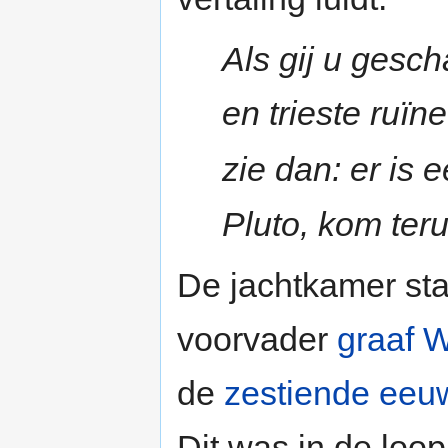
Als gij u gesc
en trieste ruïn
zie dan: er is
Pluto, kom teru
De jachtkamer st
voorvader
graaf W
de
zestiende eeu
Dit was in de loop