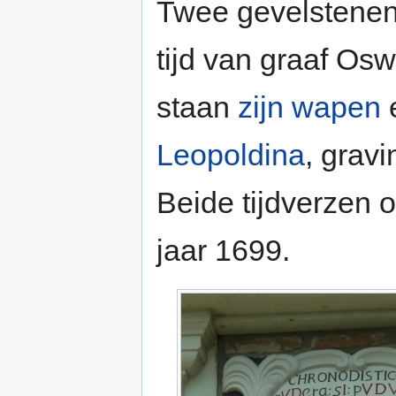
Twee gevelstene
tijd van graaf Osw
staan
zijn wapen
e
Leopoldina
, grav
Beide tijdverzen
jaar 1699.