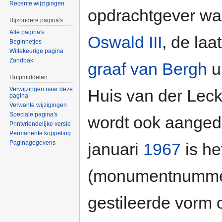
Recente wijzigingen
opdrachtgever wa
Bijzondere pagina's
Alle pagina's
Oswald III
, de laa
Beginnetjes
Willekeurige pagina
Zandbak
graaf van Bergh
ui
Hulpmiddelen
Verwijzingen naar deze
Huis van der Leck
pagina
Verwante wijzigingen
Speciale pagina's
wordt ook aangedu
Printvriendelijke versie
Permanente koppeling
Paginagegevens
januari
1967
is h
(monumentnummer 
gestileerde vorm 