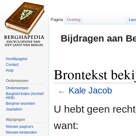
Pagina
Overleg
Lez
Bijdragen aan B
Hoofdpagina
Contact
Brontekst beki
Hulp
Onderwerpen
←
Kale Jacob
Onderwerpen
Barghief Index (Archief
HKB)
Ga naar:
navigatie
,
zoeken
Berghse woorden
U hebt geen rech
Jaartallen
Wijzigingen
want:
Nieuwe pagina's
Nieuwe bestanden