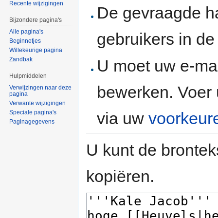
Recente wijzigingen
De gevraagde h
Bijzondere pagina's
Alle pagina's
gebruikers in d
Beginnetjes
Willekeurige pagina
Zandbak
U moet uw e-mai
Hulpmiddelen
bewerken. Voer 
Verwijzingen naar deze
pagina
Verwante wijzigingen
via uw
voorkeur
Speciale pagina's
Paginagegevens
U kunt de brontek
kopiëren.