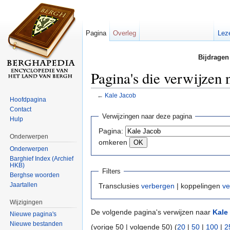
Pagina
Overleg
Lez
Bijdragen
Pagina's die verwijzen 
←
Kale Jacob
Hoofdpagina
Ga naar:
navigatie
,
zoeken
Contact
Verwijzingen naar deze pagina
Hulp
Pagina:
Onderwerpen
omkeren
Onderwerpen
Barghief Index (Archief
HKB)
Filters
Berghse woorden
Jaartallen
Transclusies
verbergen
| koppelingen
ve
Wijzigingen
De volgende pagina's verwijzen naar
Kale
Nieuwe pagina's
Nieuwe bestanden
(vorige 50 | volgende 50) (
20
|
50
|
100
|
2