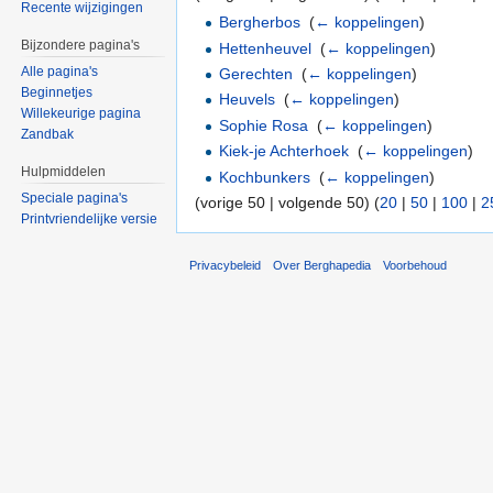
Recente wijzigingen
Bergherbos
‎
(
← koppelingen
)
Bijzondere pagina's
Hettenheuvel
‎
(
← koppelingen
)
Alle pagina's
Gerechten
‎
(
← koppelingen
)
Beginnetjes
Heuvels
‎
(
← koppelingen
)
Willekeurige pagina
Sophie Rosa
‎
(
← koppelingen
)
Zandbak
Kiek-je Achterhoek
‎
(
← koppelingen
)
Hulpmiddelen
Kochbunkers
‎
(
← koppelingen
)
Speciale pagina's
(vorige 50 | volgende 50) (
20
|
50
|
100
|
2
Printvriendelijke versie
Privacybeleid
Over Berghapedia
Voorbehoud