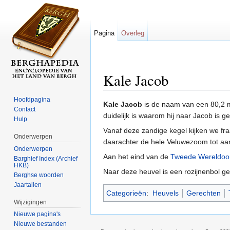
Pagina
Overleg
Kale Jacob
Ga naar:
navigatie
,
zoeken
Hoofdpagina
Kale Jacob
is de naam van een 80,2 
Contact
duidelijk is waarom hij naar Jacob is 
Hulp
Vanaf deze zandige kegel kijken we fra
Onderwerpen
daarachter de hele Veluwezoom tot a
Onderwerpen
Aan het eind van de
Tweede Wereldoo
Barghief Index (Archief
HKB)
Naar deze heuvel is een rozijnenbol 
Berghse woorden
Jaartallen
Categorieën
:
Heuvels
Gerechten
Wijzigingen
Nieuwe pagina's
Nieuwe bestanden