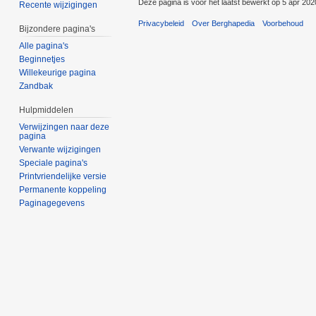
Deze pagina is voor het laatst bewerkt op 5 apr 20
Recente wijzigingen
Privacybeleid
Over Berghapedia
Voorbehoud
Bijzondere pagina's
Alle pagina's
Beginnetjes
Willekeurige pagina
Zandbak
Hulpmiddelen
Verwijzingen naar deze
pagina
Verwante wijzigingen
Speciale pagina's
Printvriendelijke versie
Permanente koppeling
Paginagegevens