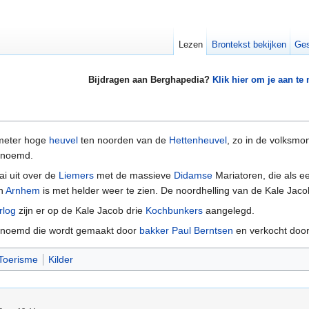
Lezen
Brontekst bekijken
Ges
Bijdragen aan Berghapedia?
Klik hier om je aan te
meter hoge
heuvel
ten noorden van de
Hettenheuvel
, zo in de volksm
genoemd.
ai uit over de
Liemers
met de massieve
Didamse
Mariatoren, die als ee
an
Arnhem
is met helder weer te zien. De noordhelling van de Kale Jac
rlog
zijn er op de Kale Jacob drie
Kochbunkers
aangelegd.
genoemd die wordt gemaakt door
bakker Paul Berntsen
en verkocht doo
Toerisme
Kilder