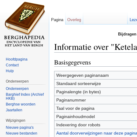
Pagina
Overleg
Lez
Bijdragen
Informatie over "Ketel
Ga naar:
navigatie
,
zoeken
Hoofdpagina
Basisgegevens
Contact
Hulp
Weergegeven paginanaam
Onderwerpen
Standaard sorteerwijze
Onderwerpen
Paginalengte (in bytes)
Barghief Index (Archief
HKB)
Paginanummer
Berghse woorden
Taal voor de pagina
Jaartallen
Paginainhoudmodel
Wijzigingen
Indexering door robots
Nieuwe pagina's
Aantal doorverwijzingen naar deze pagin
Nieuwe bestanden