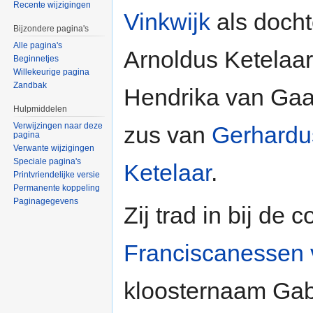
Recente wijzigingen
Vinkwijk
als doch
Bijzondere pagina's
Alle pagina's
Arnoldus Ketelaa
Beginnetjes
Willekeurige pagina
Zandbak
Hendrika van Gaa
Hulpmiddelen
Verwijzingen naar deze
zus van
Gerhardu
pagina
Verwante wijzigingen
Speciale pagina's
Ketelaar
.
Printvriendelijke versie
Permanente koppeling
Paginagegevens
Zij trad in bij de
Franciscanessen
kloosternaam Gabr