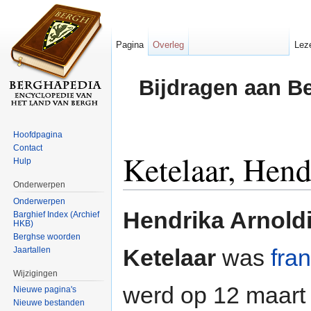
Pagina
Overleg
Lez
Bijdragen aan B
Hoofdpagina
Contact
Ketelaar, Hend
Hulp
Onderwerpen
Ga naar:
navigatie
,
zoeken
Onderwerpen
Hendrika Arnold
Barghief Index (Archief
HKB)
Berghse woorden
Ketelaar
was
fra
Jaartallen
Wijzigingen
werd op 12 maar
Nieuwe pagina's
Nieuwe bestanden